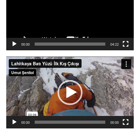
00:00
04:22
Video
oynatıcı
00:00
00:00