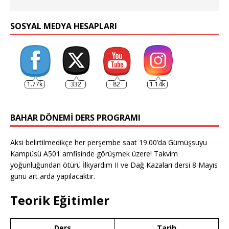
SOSYAL MEDYA HESAPLARI
1.77k
332
82
1.14k
BAHAR DÖNEMI DERS PROGRAMI
Aksi belirtilmedikçe her perşembe saat 19.00’da Gümüşsuyu
Kampüsü A501 amfisinde görüşmek üzere! Takvim
yoğunluğundan ötürü İlkyardım II ve Dağ Kazaları dersi 8 Mayıs
günü art arda yapılacaktır.
Teorik Eğitimler
Ders
Tarih