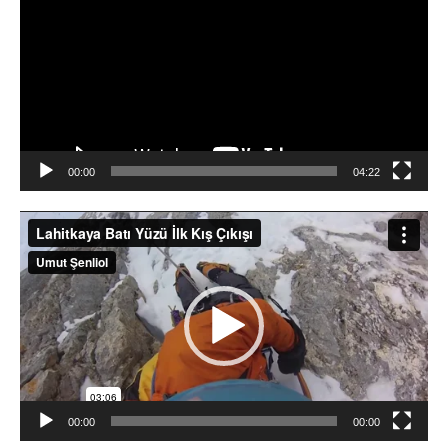
00:00
04:22
Video
oynatıcı
00:00
00:00