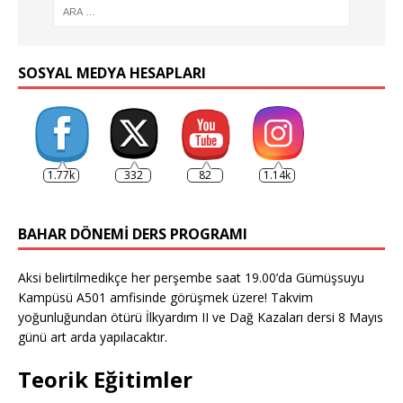
SOSYAL MEDYA HESAPLARI
1.77k
332
82
1.14k
BAHAR DÖNEMI DERS PROGRAMI
Aksi belirtilmedikçe her perşembe saat 19.00’da Gümüşsuyu
Kampüsü A501 amfisinde görüşmek üzere! Takvim
yoğunluğundan ötürü İlkyardım II ve Dağ Kazaları dersi 8 Mayıs
günü art arda yapılacaktır.
Teorik Eğitimler