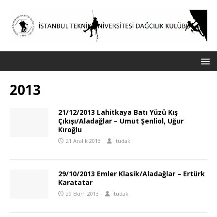
2013
21/12/2013 Lahitkaya Batı Yüzü Kış
Çıkışı/Aladağlar – Umut Şenliol, Uğur
Kıroğlu
21 Aralık 2013
itüdak
29/10/2013 Emler Klasik/Aladağlar – Ertürk
Karatatar
29 Ekim 2013
itüdak