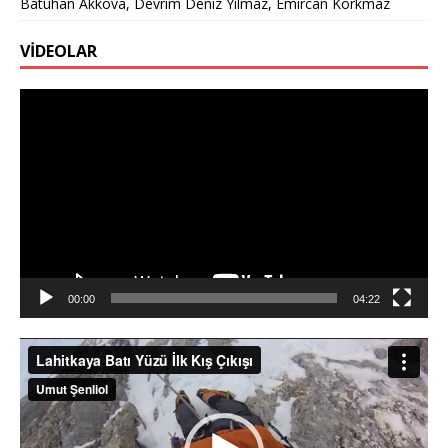
Batuhan Akkova, Devrim Deniz Yılmaz, Emircan Korkmaz
VİDEOLAR
Video
oynatıcı
00:00
04:22
Video
oynatıcı