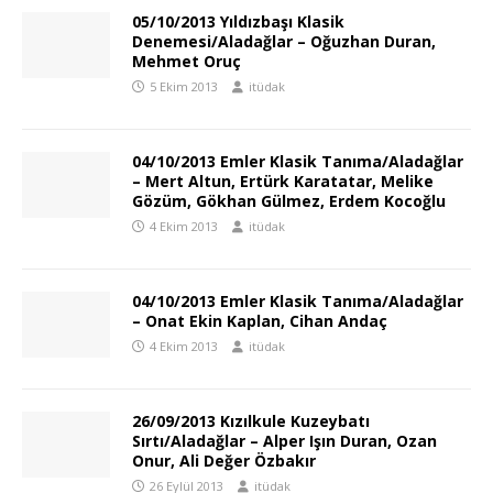
05/10/2013 Yıldızbaşı Klasik
Denemesi/Aladağlar – Oğuzhan Duran,
Mehmet Oruç
5 Ekim 2013
itüdak
04/10/2013 Emler Klasik Tanıma/Aladağlar
– Mert Altun, Ertürk Karatatar, Melike
Gözüm, Gökhan Gülmez, Erdem Kocoğlu
4 Ekim 2013
itüdak
04/10/2013 Emler Klasik Tanıma/Aladağlar
– Onat Ekin Kaplan, Cihan Andaç
4 Ekim 2013
itüdak
26/09/2013 Kızılkule Kuzeybatı
Sırtı/Aladağlar – Alper Işın Duran, Ozan
Onur, Ali Değer Özbakır
26 Eylül 2013
itüdak