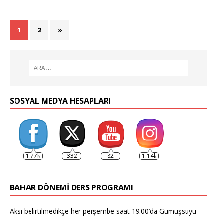
1
2
»
SOSYAL MEDYA HESAPLARI
1.77k
332
82
1.14k
BAHAR DÖNEMI DERS PROGRAMI
Aksi belirtilmedikçe her perşembe saat 19.00’da Gümüşsuyu