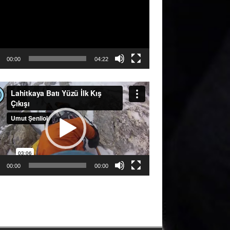
00:00
04:22
ıcı
00:00
00:00