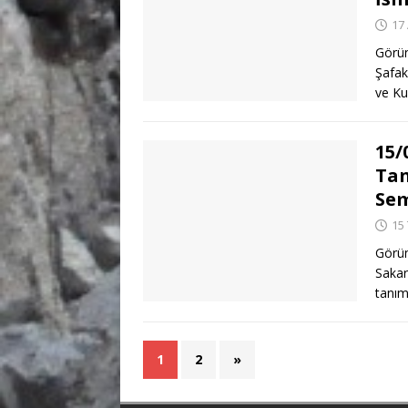
17
Görün
Şafak
ve Ku
15/
Tan
Sem
15
Görün
Sakar
tanım
1
2
»