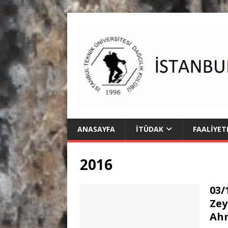
ANASAYFA
İTÜDAK
FAALIYET
2016
03/
Zey
Ahm