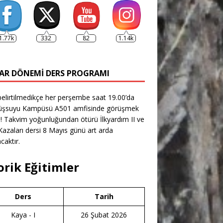
1.77k
332
82
1.14k
AR DÖNEMI DERS PROGRAMI
belirtilmedikçe her perşembe saat 19.00’da
şsuyu Kampüsü A501 amfisinde görüşmek
! Takvim yoğunluğundan ötürü İlkyardım II ve
azaları dersi 8 Mayıs günü art arda
caktır.
orik Eğitimler
Ders
Tarih
Kaya - I
26 Şubat 2026