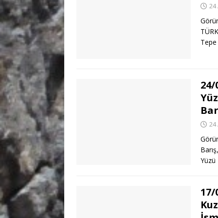
24
Görün
TÜRK
Tepe 
24/
Yüz
Bar
24
Görün
Barış
Yüzü 
17/
Kuz
İsm