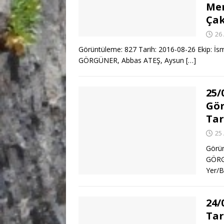
Mer
Çak
26
Görüntüleme: 827 Tarih: 2016-08-26 Ekip: 
GÖRGÜNER, Abbas ATEŞ, Aysun
[…]
25/
Gör
Tar
25
Görün
GÖRG
Yer/B
24/
Tar