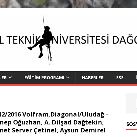
LER
EĞITIM PROGRAMI
HABERLER
SSS
12/2016 Volfram,Diagonal/Uludağ –
nep Oğuzhan, A. Dilşad Dağtekin,
SOS
et Server Çetinel, Aysun Demirel