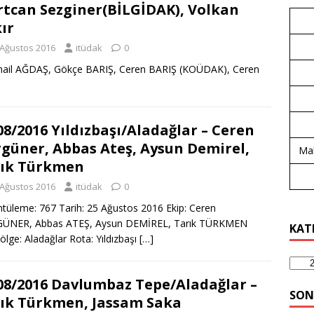
tcan Sezginer(BİLGİDAK), Volkan
ır
 Ağustos 2016
itüdak
0
İsmail AĞDAŞ, Gökçe BARIŞ, Ceren BARIŞ (KOÜDAK), Ceren
08/2016 Yıldızbaşı/Aladağlar – Ceren
güner, Abbas Ateş, Aysun Demirel,
Mal
ık Türkmen
 Ağustos 2016
itüdak
0
tüleme: 767 Tarih: 25 Ağustos 2016 Ekip: Ceren
ÜNER, Abbas ATEŞ, Aysun DEMİREL, Tarık TÜRKMEN
KAT
ölge: Aladağlar Rota: Yıldızbaşı
[…]
08/2016 Davlumbaz Tepe/Aladağlar –
SON
ık Türkmen, Jassam Saka