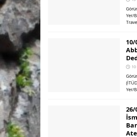
Görün
Yer/B
Trave
10/
Abb
Ded
10 
Görün
(İTÜD
Yer/B
26/
İsm
Bar
Ate