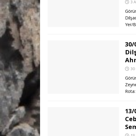
3 A
Görün
Dilşa
Yer/B
30/
Dil
Ahm
30 
Görün
Zeyne
Rota:
13/
Ceb
Sem
13 