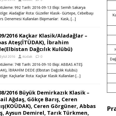
tüleme: 992 Tarih: 2016-09-13 Ekip: Semih Sakarya
ölge: Aladağlar Rota: Güzeller Klasik- Gürtepe, Cebelbaşı
Ka
rs Denemesi Kullanılan Ekipmanlar: Kask,
[…]
09/2016 Kaçkar Klasik/Aladağlar –
as Ateş(İTÜDAK), İbrahim
e(Elbistan Dağcılık Kulübü)
Eylül 2016
itüdak
0
Dağc
tüleme: 748 Tarih: 2016-09-10 Ekip: ABBAS ATEŞ
AK), İBRAHİM DEDE (Elbistan Dağcılık Kulübü)
ölge: Kaçkarlar Rota: Kaçkar Klasik Kullanılan
[…]
08/2016 Büyük Demirkazık Klasik –
ail Ağdaş, Gökçe Barış, Ceren
ış(KOÜDAK), Ceren Görgüner, Abbas
Pr
ş, Aysun Demirel, Tarık Türkmen,