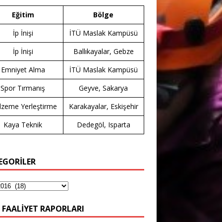
Eğitim
Bölge
İp İnişi
İTÜ Maslak Kampüsü
İp İnişi
Ballıkayalar, Gebze
Emniyet Alma
İTÜ Maslak Kampüsü
Spor Tırmanış
Geyve, Sakarya
zeme Yerleştirme
Karakayalar, Eskişehir
Kaya Teknik
Dedegöl, Isparta
EGORİLER
 FAALIYET RAPORLARI