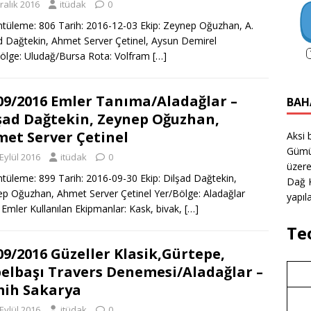
ralık 2016
itüdak
0
tüleme: 806 Tarih: 2016-12-03 Ekip: Zeynep Oğuzhan, A.
d Dağtekin, Ahmet Server Çetinel, Aysun Demirel
ölge: Uludağ/Bursa Rota: Volfram
[…]
09/2016 Emler Tanıma/Aladağlar –
BAH
şad Dağtekin, Zeynep Oğuzhan,
et Server Çetinel
Aksi 
Gümü
Eylül 2016
itüdak
0
üzere
tüleme: 899 Tarih: 2016-09-30 Ekip: Dilşad Dağtekin,
Dağ K
p Oğuzhan, Ahmet Server Çetinel Yer/Bölge: Aladağlar
yapıla
 Emler Kullanılan Ekipmanlar: Kask, bivak,
[…]
Te
09/2016 Güzeller Klasik,Gürtepe,
elbaşı Travers Denemesi/Aladağlar –
ih Sakarya
Eylül 2016
itüdak
0