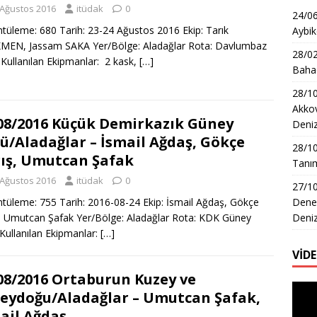
 Ağustos 2016
itüdak
0
24/06
tüleme: 680 Tarih: 23-24 Ağustos 2016 Ekip: Tarık
Aybik
MEN, Jassam SAKA Yer/Bölge: Aladağlar Rota: Davlumbaz
28/02
Kullanılan Ekipmanlar: 2 kask,
[…]
Bahad
28/10
Akkov
08/2016 Küçük Demirkazık Güney
Deni
ü/Aladağlar – İsmail Ağdaş, Gökçe
28/1
ış, Umutcan Şafak
Tanım
 Ağustos 2016
itüdak
0
27/10
Dene
tüleme: 755 Tarih: 2016-08-24 Ekip: İsmail Ağdaş, Gökçe
Deni
, Umutcan Şafak Yer/Bölge: Aladağlar Rota: KDK Güney
Kullanılan Ekipmanlar:
[…]
VİD
08/2016 Ortaburun Kuzey ve
Video
eydoğu/Aladağlar – Umutcan Şafak,
oynat
ail Ağdaş