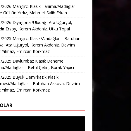
/2026 Mangırcı Klasik Tanıma/Aladağlar-
e Gülbün Yıldız, Mehmet Salih Erkan
/2026 Diyagonal/Uludağ- Ata Uğuryol,
ır Ersoy, Kerem Akdeniz, Utku Topal
/2025 Mangırcı Klasik/Aladağlar – Batuhan
a, Ata Uğuryol, Kerem Akdeniz, Devrim
z Yılmaz, Emircan Korkmaz
0/2025 Davlumbaz Klasik Deneme
a/Aladağlar – Betül Çetin, Burak Yapıcı
/2025 Büyük Demirkazık Klasik
mesi/Aladağlar – Batuhan Akkova, Devrim
z Yılmaz, Emircan Korkmaz
EOLAR
ıcı