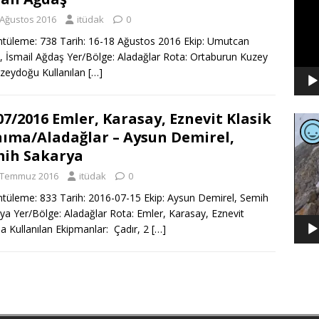
 Ağustos 2016
itüdak
0
tüleme: 738 Tarih: 16-18 Ağustos 2016 Ekip: Umutcan
, İsmail Ağdaş Yer/Bölge: Aladağlar Rota: Ortaburun Kuzey
zeydoğu Kullanılan
[…]
07/2016 Emler, Karasay, Eznevit Klasik
Video
ıma/Aladağlar – Aysun Demirel,
oynat
ih Sakarya
 Temmuz 2016
itüdak
0
tüleme: 833 Tarih: 2016-07-15 Ekip: Aysun Demirel, Semih
ya Yer/Bölge: Aladağlar Rota: Emler, Karasay, Eznevit
a Kullanılan Ekipmanlar: Çadır, 2
[…]