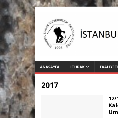
ANASAYFA
İTÜDAK
FAALIYET
2017
12/
Kal
Umu