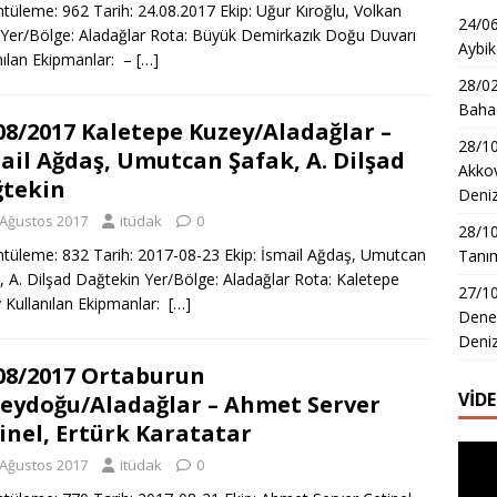
tüleme: 962 Tarih: 24.08.2017 Ekip: Uğur Kıroğlu, Volkan
24/06
 Yer/Bölge: Aladağlar Rota: Büyük Demirkazık Doğu Duvarı
Aybik
nılan Ekipmanlar: –
[…]
28/02
Bahad
08/2017 Kaletepe Kuzey/Aladağlar –
28/10
ail Ağdaş, Umutcan Şafak, A. Dilşad
Akkov
tekin
Deni
 Ağustos 2017
itüdak
0
28/1
tüleme: 832 Tarih: 2017-08-23 Ekip: İsmail Ağdaş, Umutcan
Tanım
, A. Dilşad Dağtekin Yer/Bölge: Aladağlar Rota: Kaletepe
27/10
 Kullanılan Ekipmanlar:
[…]
Dene
Deni
08/2017 Ortaburun
VİD
eydoğu/Aladağlar – Ahmet Server
inel, Ertürk Karatatar
Video
 Ağustos 2017
itüdak
0
oynat