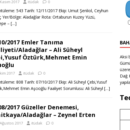
 Kasım 2017
itüdak
0
tüleme: 543 Tarih: 12/11/2017 Ekip: Umut Şenliol, Ceyhun
 Yer/Bölge: Aladağlar Rota: Ortaburun Kuzey Yüzü,
tepe –
[…]
10/2017 Emler Tanıma
BAH
liyeti/Aladağlar – Ali Süheyl
i,Yusuf Öztürk,Mehmet Emin
Aksi 
Gümü
ıoğlu
üzere
Ekim 2017
itüdak
0
Dağ K
tüleme: 808 Tarih: 07/10/2017 Ekip: Ali Süheyl Çebi,Yusuf
yapıla
k,Mehmet Emin Aşcıoğlu Faaliyet Sorumlusu: Ali Süheyl
[…]
Te
08/2017 Güzeller Denemesi,
itkaya/Aladağlar – Zeynel Erten
 Ağustos 2017
itüdak
0