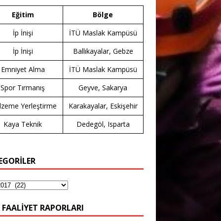
Eğitim
Bölge
İp İnişi
İTÜ Maslak Kampüsü
İp İnişi
Ballıkayalar, Gebze
Emniyet Alma
İTÜ Maslak Kampüsü
Spor Tırmanış
Geyve, Sakarya
zeme Yerleştirme
Karakayalar, Eskişehir
Kaya Teknik
Dedegöl, Isparta
EGORİLER
 FAALIYET RAPORLARI