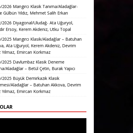
/2026 Mangırcı Klasik Tanıma/Aladağlar-
e Gülbün Yıldız, Mehmet Salih Erkan
/2026 Diyagonal/Uludağ- Ata Uğuryol,
ır Ersoy, Kerem Akdeniz, Utku Topal
/2025 Mangırcı Klasik/Aladağlar – Batuhan
a, Ata Uğuryol, Kerem Akdeniz, Devrim
z Yılmaz, Emircan Korkmaz
0/2025 Davlumbaz Klasik Deneme
a/Aladağlar – Betül Çetin, Burak Yapıcı
/2025 Büyük Demirkazık Klasik
mesi/Aladağlar – Batuhan Akkova, Devrim
z Yılmaz, Emircan Korkmaz
EOLAR
ıcı