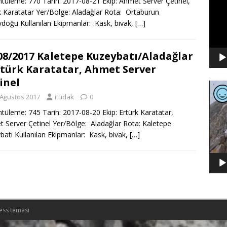
tüleme: 770 Tarih: 2017-08-21 Ekip: Ahmet Server Çetinel,
k Karatatar Yer/Bölge: Aladağlar Rota: Ortaburun
doğu Kullanılan Ekipmanlar: Kask, bivak,
[…]
08/2017 Kaletepe Kuzeybatı/Aladağlar
rtürk Karatatar, Ahmet Server
inel
Video
oynat
 Ağustos 2017
itüdak
0
tüleme: 745 Tarih: 2017-08-20 Ekip: Ertürk Karatatar,
 Server Çetinel Yer/Bölge: Aladağlar Rota: Kaletepe
batı Kullanılan Ekipmanlar: Kask, bivak,
[…]
ess teması