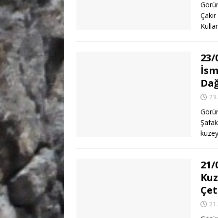
Görün
Çakır
Kulla
23/
İsm
Dağ
23
Görün
Şafak
kuzey
21/
Kuz
Çet
21