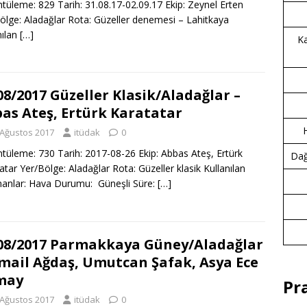
tüleme: 829 Tarih: 31.08.17-02.09.17 Ekip: Zeynel Erten
ölge: Aladağlar Rota: Güzeller denemesi – Lahitkaya
nılan
[…]
Ka
08/2017 Güzeller Klasik/Aladağlar –
as Ateş, Ertürk Karatatar
 Ağustos 2017
itüdak
0
tüleme: 730 Tarih: 2017-08-26 Ekip: Abbas Ateş, Ertürk
Dağc
atar Yer/Bölge: Aladağlar Rota: Güzeller klasik Kullanılan
anlar: Hava Durumu: Güneşli Süre:
[…]
08/2017 Parmakkaya Güney/Aladağlar
smail Ağdaş, Umutcan Şafak, Asya Ece
may
Pr
 Ağustos 2017
itüdak
0