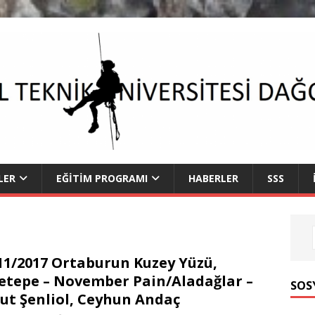
LER
EĞITIM PROGRAMI
HABERLER
SSS
11/2017 Ortaburun Kuzey Yüzü,
etepe – November Pain/Aladağlar –
SOS
t Şenliol, Ceyhun Andaç