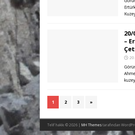
Görün
Ertür
Kuzey
20/
– E
Çet
20
Görün
Ahmet
kuzey
1
2
3
»
Telif hakkı © 2026 |
MH Themes
tarafından WordPr