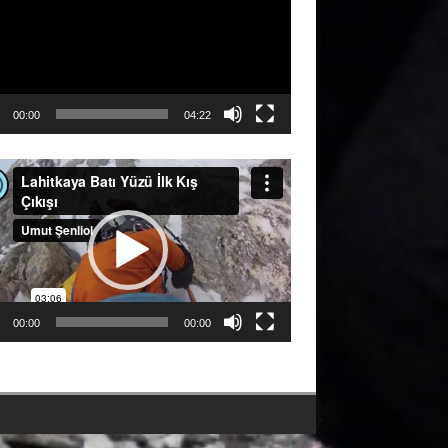
00:00
04:22
ıcı
00:00
00:00