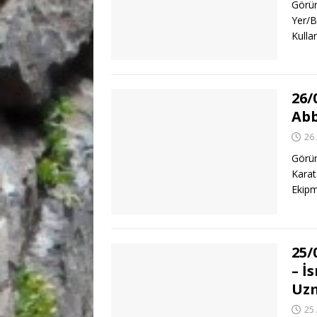
Görün
Yer/B
Kulla
26/
Abb
26
Görün
Karat
Ekipm
25/
– İ
Uz
25