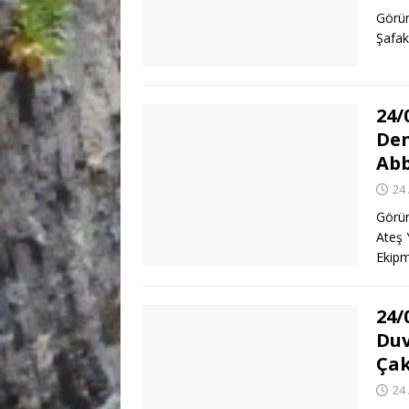
Görün
Şafak
24/
Den
Abb
24
Görün
Ateş 
Ekip
24/
Duv
Çak
24