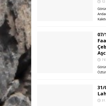
12
Görün
Andaç
Kale
07/
Faa
Çeb
Aşc
7 
Görün
Öztür
31/
Lah
31