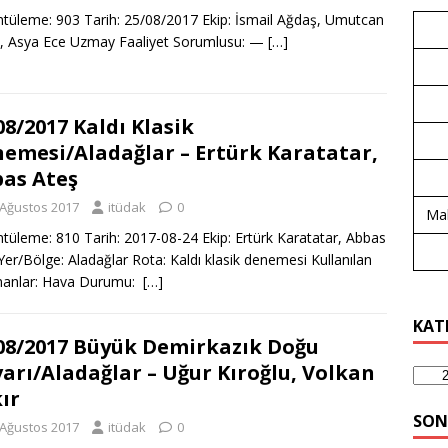
tüleme: 903 Tarih: 25/08/2017 Ekip: İsmail Ağdaş, Umutcan
, Asya Ece Uzmay Faaliyet Sorumlusu: —
[…]
08/2017 Kaldı Klasik
emesi/Aladağlar – Ertürk Karatatar,
as Ateş
 Ağustos 2017
itüdak
0
Mal
tüleme: 810 Tarih: 2017-08-24 Ekip: Ertürk Karatatar, Abbas
Yer/Bölge: Aladağlar Rota: Kaldı klasik denemesi Kullanılan
manlar: Hava Durumu:
[…]
KAT
08/2017 Büyük Demirkazık Doğu
arı/Aladağlar – Uğur Kıroğlu, Volkan
ır
SON
 Ağustos 2017
itüdak
0