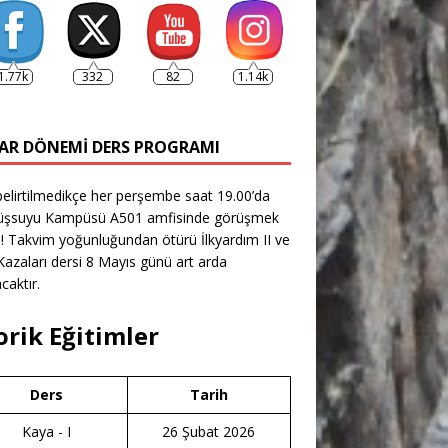
1.77k
332
82
1.14k
AR DÖNEMI DERS PROGRAMI
belirtilmedikçe her perşembe saat 19.00’da
şsuyu Kampüsü A501 amfisinde görüşmek
! Takvim yoğunluğundan ötürü İlkyardım II ve
azaları dersi 8 Mayıs günü art arda
caktır.
orik Eğitimler
Ders
Tarih
Kaya - I
26 Şubat 2026