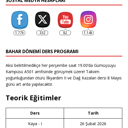
SOSYAL MEDYA HESAPLARI
1.77k
332
82
1.14k
BAHAR DÖNEMI DERS PROGRAMI
Aksi belirtilmedikçe her perşembe saat 19.00’da Gümüşsuyu
Kampüsü A501 amfisinde görüşmek üzere! Takvim
yoğunluğundan ötürü İlkyardım II ve Dağ Kazaları dersi 8 Mayıs
günü art arda yapılacaktır.
Teorik Eğitimler
Ders
Tarih
Kaya - I
26 Şubat 2026