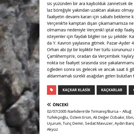
sis yüzünden bir ara kaybolduk zannetsek de 
laz böreğiyle yakından uzaktan alakası olmaya
faaliyetin devamı kararı için sabahı bekleme ka
Verçenik’te kamptan dışarı çıkamamamıza nede
olmaması nedeniyle Verçenik’i iptal edip faali
isteyenler için faydalı bilgiler ise şu şekilde
da Y. Kavron yaylasına gitmek. Pazar-Ayder 4,
Orhan abi (iyi bir kişiliktir her türlü sorununuz
Çamlıhemşin’e, oradan da Verçembek Yayla’ya 
nokta ise faaliyet sırasında sise yakalanmama
ögleden sonra sis gelecek ve ancak saat 6 gi
aldanmamalı sürekli asağıdan gelen bulutları t
KAÇKAR KLASIK
KAÇKARLAR
ÖNCEKI
02/07/2005 Narlıdere’de Tırmanış/Bursa – Altuğ
Tüfekçioğlu, Özlem Ersin, Ali Değer Özbakır, Ebr
Uçurum, Tunç Demir, Sedat Mavuzer, Aydın Barı
Akyüz