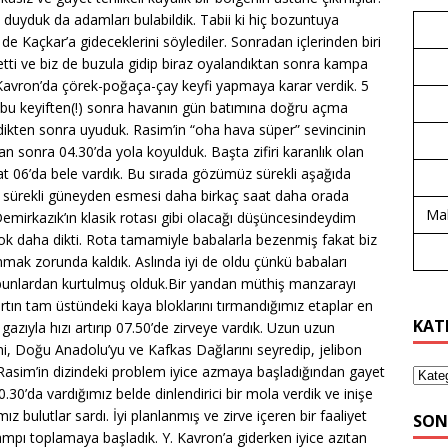
eri duyduk da adamları bulabildik. Tabii ki hiç bozuntuya
de Kaçkar’a gideceklerini söylediler. Sonradan içlerinden biri
tti ve biz de buzula gidip biraz oyalandıktan sonra kampa
avron’da çörek-poğaça-çay keyfi yapmaya karar verdik. 5
 bu keyiften(!) sonra havanın gün batımına doğru açma
dikten sonra uyuduk. Rasim’in “oha hava süper” sevincinin
ktan sonra 04.30’da yola koyulduk. Başta zifiri karanlık olan
at 06’da bele vardık. Bu sırada gözümüz sürekli aşağıda
ın sürekli güneyden esmesi daha birkaç saat daha orada
Mal
 Demirkazık’ın klasik rotası gibi olacağı düşüncesindeydim
ok daha dikti. Rota tamamiyle babalarla bezenmiş fakat biz
anmak zorunda kaldık. Aslında iyi de oldu çünkü babaları
ve bunlardan kurtulmuş olduk.Bir yandan müthiş manzarayı
sırtın tam üstündeki kaya bloklarını tırmandığımız etaplar en
KAT
gazıyla hızı artırıp 07.50’de zirveye vardık. Uzun uzun
ini, Doğu Anadolu’yu ve Kafkas Dağlarını seyredip, jelibon
. Rasim’in dizindeki problem iyice azmaya başladığından gayet
10.30’da vardığımız belde dinlendirici bir mola verdik ve inişe
 bulutlar sardı. İyi planlanmış ve zirve içeren bir faaliyet
SON
pı toplamaya başladık. Y. Kavron’a giderken iyice azıtan