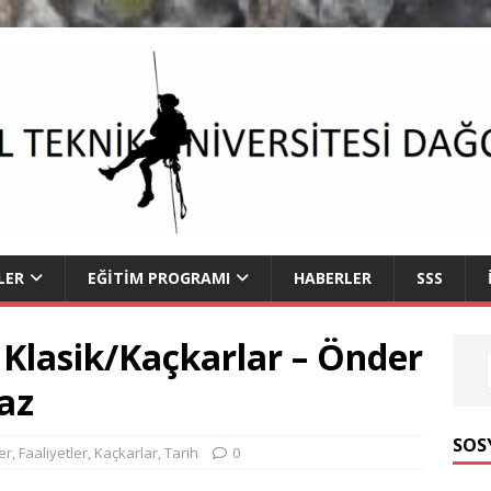
LER
EĞITIM PROGRAMI
HABERLER
SSS
Klasik/Kaçkarlar – Önder
az
SOS
er
,
Faaliyetler
,
Kaçkarlar
,
Tarih
0