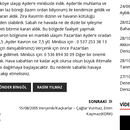
köye ulaşıp Ayder’e minibüsle indik. Ayder’de muhlama ve
24/06
n laz böreği (lazım ordan biliyorum) ile kendimize geldik ve
Aybik
rarı aldık. Zira Rasim’in dizinin ve havanın kötülüğü
28/02
n olabilirdi. Sabah ne havada ne de dizde bir iyileşme
Bahad
yeti bitirme karari aldık. Bu bölgede faaliyet yapmak
: Kavron bölgesine en mantıklı ulaşım Pazar’dan Ayder’e oradan
28/10
5 ,Ayder Kavron ise 7,5 ytl. Minibüs için : 0 537 253 38 13
Akkov
 için danışabilirsiniz) Verçenik için önce Pazar’dan
Deni
gidilmeli. Minibüs için: 0 536 894 30 09 Diğer bir önemli
28/1
k. Hava sabahları ne kadar açık olursa olsun büyük ihtimalle
Tanım
bi dağılmaya başlayacaktır. Bu nedenle sabahki havaya
akip etmelisiniz.
27/10
Dene
ÖNDER BINGÖL
RASIM YILMAZ
Deni
SONRAKI
VİD
15/08/2005 Verçenik/Kaçkarlar – Çağlar Vurmaz, Emin
u
Kaymaz(KDRK)
Video
ş
oynat