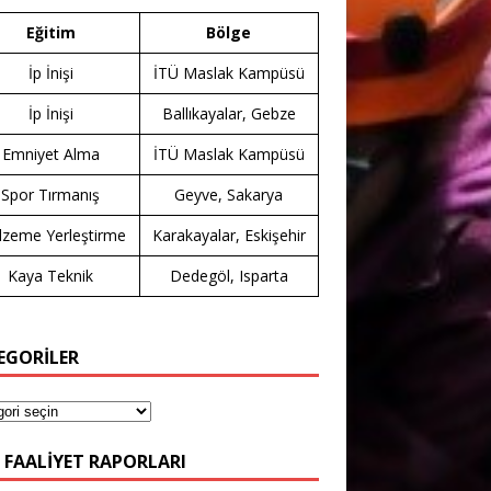
Eğitim
Bölge
İp İnişi
İTÜ Maslak Kampüsü
İp İnişi
Ballıkayalar, Gebze
Emniyet Alma
İTÜ Maslak Kampüsü
Spor Tırmanış
Geyve, Sakarya
zeme Yerleştirme
Karakayalar, Eskişehir
Kaya Teknik
Dedegöl, Isparta
EGORİLER
 FAALIYET RAPORLARI