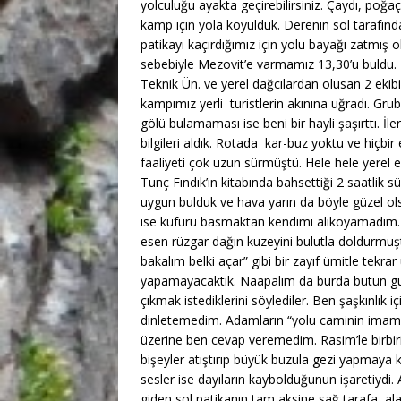
yolculuğu ayakta geçirebilirsiniz. Çaydı, poğa
kamp için yola koyulduk. Derenin sol tarafındak
patikayı kaçırdığımız için yolu bayağı zatmış
sebebiyle Mezovit’e varmamız 13,30’u buldu.
Teknik Ün. ve yerel dağcılardan olusan 2 ekib
kampımız yerli turistlerin akınına uğradı. Gru
gölü bulamaması ise beni bir hayli şaşırttı. İle
bilgileri aldık. Rotada kar-buz yoktu ve hiçbi
faaliyeti çok uzun sürmüştü. Hele hele yerel 
Tunç Fındık’ın kitabında bahsettiği 2 saatlik sü
uygun bulduk ve hava yarın da böyle güzel ols
ise küfürü basmaktan kendimi alıkoyamadım.
esen rüzgar dağın kuzeyini bulutla doldurmuş
bakalım belki açar” gibi bir zayıf ümitle tekra
yapamayacaktık. Naapalım da burda bütün gü
çıkmak istediklerini söylediler. Ben şaşkınlık 
dinletemedim. Adamların “yolu caminin imam
üzerine ben cevap veremedim. Rasim’le birbi
bişeyler atıştırıp büyük buzula gezi yapmaya 
sesler ise dayıların kaybolduğunun işaretiydi
giden sol patikanın tam aksine sağ tarafa, alak