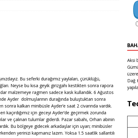
BAH
Aksi 
Gümü
üzere
şınızdayız. Bu seferki durağımız yaylaları, çürüklüğü,
Dağ K
ğları. Neyse bu kısa geyik girizgahı kestikten sonra rapora
yapıla
kadar malzemeye ragmen sadece kask kullandık. 6 Ağustos
inde Ayder dolmuşlarının durağında buluştuktan sonra
Te
en sonra kalkan minibüsle Ayder’e saat 2 civarında vardık.
eri kaçırdığımız için geceyi Ayder’de geçirmek zorunda
lar ve çalınan tulumlar giderdi. Pazar sabahı, Orhan abinin
rdık. Bu bölgeye gidecek arkadaşlar için uyarı; minibüsler
n erkenden yerinizi kapmanız lazım. Yoksa 1.5 saatlik sallantılı