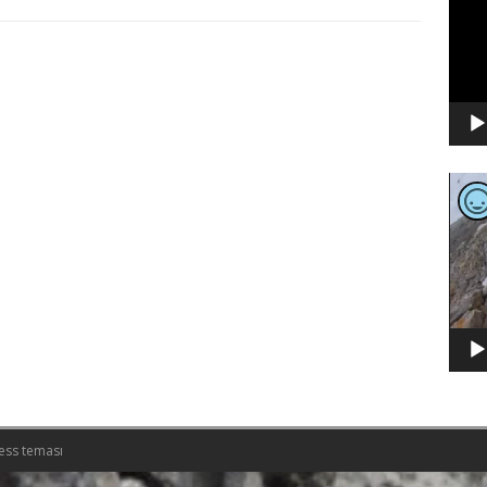
Video
oynat
ess teması