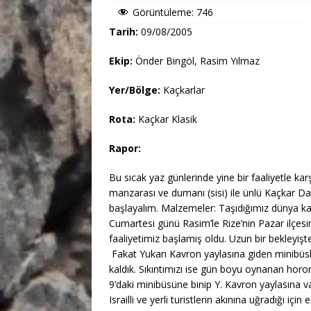
Görüntüleme:
746
Tarih:
09/08/2005
Ekip:
Önder Bingöl, Rasim Yılmaz
Yer/Bölge:
Kaçkarlar
Rota:
Kaçkar Klasik
Rapor:
Bu sıcak yaz günlerinde yine bir faaliyetle kar
manzarası ve dumanı (sisi) ile ünlü Kaçkar Da
başlayalım. Malzemeler: Taşıdığımız dünya 
Cumartesi günü Rasim’le Rize’nin Pazar ilçes
faaliyetimiz başlamış oldu. Uzun bir bekleyişt
Fakat Yukarı Kavron yaylasına giden minibüsl
kaldık. Sıkıntımızı ise gün boyu oynanan horon
9’daki minibüsüne binip Y. Kavron yaylasına va
Israilli ve yerli turistlerin akınına uğradığı içi