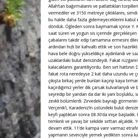
Allah’tan bağırmalarını ve patlattıkları torpill
vermediler ve 3150 metreye çıktıklarını, simdi 
bu halde daha fazla gidemeyeceklerini kabul e
döndük. Öğleden sonra baymamak içinse Y. K
saat süren ve yogun sis içerinde gerçekleşen
çabalarını takdir edip tamamına ermesini dile
ardından hızlı bir kahvaltı ettik ve son hazırlı
hava bele doğru yükseldikçe aydınlandı ve sa
uzaklardaki bulut denizindeydi. Fakat rüzgar
kalacaklarını garantiliyordu. Ben sırt hattının
fakat rota neredeyse 2 kat daha uzundu ve ç
çıkışta birkaç yerde bunları kaçırıp kaya tırm
kaçırdığımız yerler dik çarsak kulvarlarıydı 
seyredip bir yandan da dar iki yani boşluklu, 
zevkli bölümlerdi. Zirvedeki bayrağı görmenin 
Verçenik’i, Karadeniz’in üstündeki bulut deniz
keyfi yaptıktan sonra 08.30’da inişe başladık
temkinli ve yavaş bir sekilde sırttan alçaldık. 
devam ettik. 11’de kampa varır varmaz etrafımız
yapmanın sevinciyle yemek yedikten sonra kam