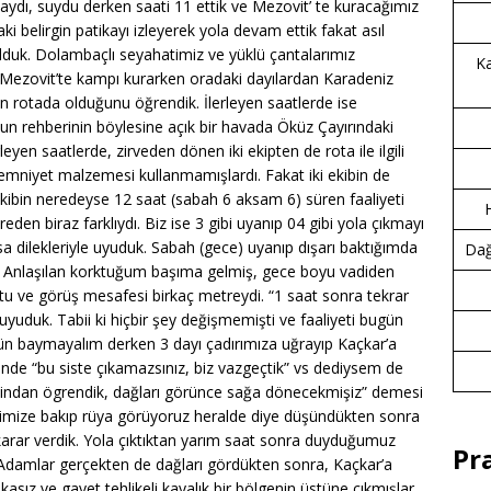
çaydı, suydu derken saati 11 ettik ve Mezovit’ te kuracağımız
i belirgin patikayı izleyerek yola devam ettik fakat asıl
 olduk. Dolambaçlı seyahatimiz ve yüklü çantalarımız
Ka
 Mezovit’te kampı kurarken oradaki dayılardan Karadeniz
in rotada olduğunu öğrendik. İlerleyen saatlerde ise
bun rehberinin böylesine açık bir havada Öküz Çayırındaki
rleyen saatlerde, zirveden dönen iki ekipten de rota ile ilgili
r emniyet malzemesi kullanmamışlardı. Fakat iki ekibin de
ekibin neredeyse 12 saat (sabah 6 aksam 6) süren faaliyeti
reden biraz farklıydı. Biz ise 3 gibi uyanıp 04 gibi yola çıkmayı
a dilekleriyle uyuduk. Sabah (gece) uyanıp dışarı baktığımda
Dağc
 Anlaşılan korktuğum başıma gelmiş, gece boyu vadiden
tu ve görüş mesafesi birkaç metreydi. “1 saat sonra tekrar
r uyuduk. Tabii ki hiçbir şey değişmemişti ve faaliyeti bugün
n baymayalım derken 3 dayı çadırımıza uğrayıp Kaçkar’a
içinde “bu siste çıkamazsınız, biz vazgeçtik” vs dediysem de
indan ögrendik, dağları görünce sağa dönecekmişiz” demesi
rimize bakıp rüya görüyoruz heralde diye düşündükten sonra
karar verdik. Yola çıktıktan yarım saat sonra duyduğumuz
Pr
. Adamlar gerçekten de dağları gördükten sonra, Kaçkar’a
asız ve gayet tehlikeli kayalık bir bölgenin üstüne çıkmışlar.