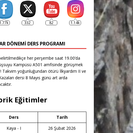
1.77k
332
82
1.14k
AR DÖNEMI DERS PROGRAMI
belirtilmedikçe her perşembe saat 19.00’da
şsuyu Kampüsü A501 amfisinde görüşmek
! Takvim yoğunluğundan ötürü İlkyardım II ve
azaları dersi 8 Mayıs günü art arda
caktır.
orik Eğitimler
Ders
Tarih
Kaya - I
26 Şubat 2026