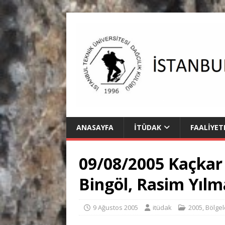
ANASAYFA
İTÜDAK
FAALIYET
09/08/2005 Kaçkar 
Bingöl, Rasim Yılm
9 Ağustos 2005
itüdak
2005
,
Bölgel