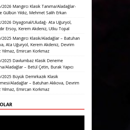
/2026 Mangırcı Klasik Tanıma/Aladağlar-
e Gülbün Yıldız, Mehmet Salih Erkan
/2026 Diyagonal/Uludağ- Ata Uğuryol,
ır Ersoy, Kerem Akdeniz, Utku Topal
/2025 Mangırcı Klasik/Aladağlar – Batuhan
a, Ata Uğuryol, Kerem Akdeniz, Devrim
z Yılmaz, Emircan Korkmaz
0/2025 Davlumbaz Klasik Deneme
a/Aladağlar – Betül Çetin, Burak Yapıcı
/2025 Büyük Demirkazık Klasik
mesi/Aladağlar – Batuhan Akkova, Devrim
z Yılmaz, Emircan Korkmaz
EOLAR
ıcı