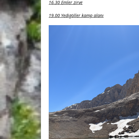
16.30 Emler zirve
19.00 Yedigöller kamp alanı