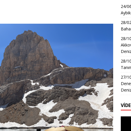
24/06
Aybik
28/02
Bahad
28/10
Akkov
Deni
28/1
Tanım
27/10
Dene
Deni
VİD
Video
oynat