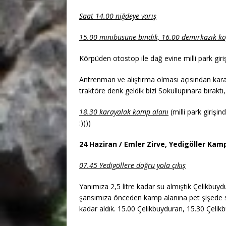
Saat 14.00 niğdeye varış
15.00 minibüsüne bindik, 16.00 demirkazık k
Körpüden otostop ile dağ evine milli park giriş
Antrenman ve alıştırma olması açısından karay
traktöre denk geldik bizi Sokullupınara bırakt
18.30 karayalak kamp alanı
(milli park giriş
:))))
24 Haziran / Emler Zirve, Yedigöller Kam
07.45 Yedigöllere doğru yola çıkış
Yanımıza 2,5 litre kadar su almıştık Çelikbuy
şansımıza önceden kamp alanına pet şişede su b
kadar aldık. 15.00 Çelikbuyduran, 15.30 Çeli