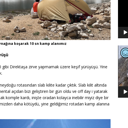
kaynağına koşarak 10 sn kamp alanımız
Video
oynat
üyüşü
0 gibi Direktaşa zirve yapmamak üzere keşif yürüyüşü. Yine
k.
eydoğu rotasından slab kilite kadar çıktık. Slab kilit altında
ental açıdan bizi geliştiren bir gün oldu ve off day i yatarak
k komple kardı, inişte oradan kolayca inebilir miyiz diye bir
imizden daha kötüydü, yine geldiğimiz rotadan kamp alanına