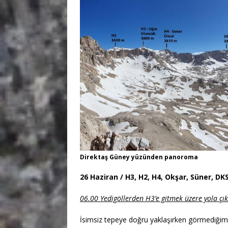
Direktaş Güney yüzünden panoroma
26 Haziran / H3, H2, H4, Okşar, Süner, DK
06.00 Yedigöllerden H3’e gitmek üzere yola çık
İsimsiz tepeye doğru yaklaşırken görmediğimiz