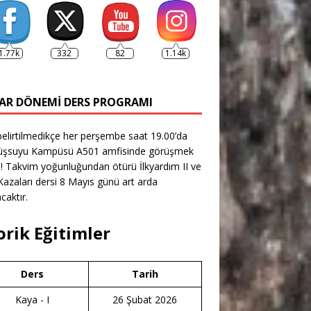
1.77k
332
82
1.14k
AR DÖNEMI DERS PROGRAMI
belirtilmedikçe her perşembe saat 19.00’da
şsuyu Kampüsü A501 amfisinde görüşmek
! Takvim yoğunluğundan ötürü İlkyardım II ve
azaları dersi 8 Mayıs günü art arda
caktır.
orik Eğitimler
Ders
Tarih
Kaya - I
26 Şubat 2026