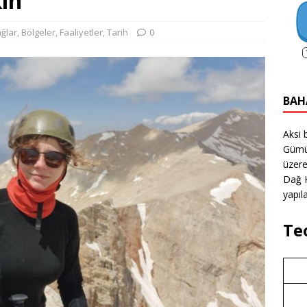
in
ğlar
,
Bölgeler
,
Faaliyetler
,
Tarih
0
BAH
Aksi 
Gümü
üzere
Dağ K
yapıla
Te