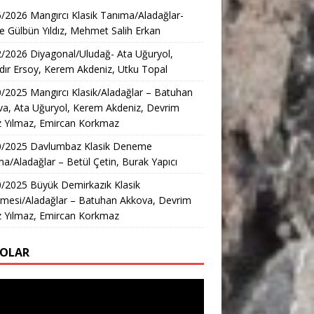
/2026 Mangırcı Klasik Tanıma/Aladağlar-
e Gülbün Yıldız, Mehmet Salih Erkan
/2026 Diyagonal/Uludağ- Ata Uğuryol,
ır Ersoy, Kerem Akdeniz, Utku Topal
/2025 Mangırcı Klasik/Aladağlar – Batuhan
a, Ata Uğuryol, Kerem Akdeniz, Devrim
z Yılmaz, Emircan Korkmaz
0/2025 Davlumbaz Klasik Deneme
a/Aladağlar – Betül Çetin, Burak Yapıcı
/2025 Büyük Demirkazık Klasik
mesi/Aladağlar – Batuhan Akkova, Devrim
z Yılmaz, Emircan Korkmaz
EOLAR
ıcı