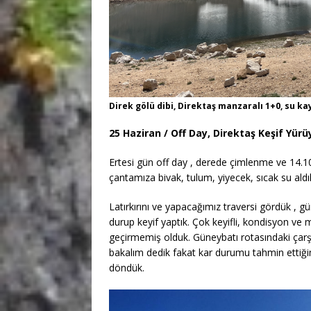
Direk gölü dibi, Direktaş manzaralı 1+0, su 
25 Haziran / Off Day, Direktaş Keşif Yür
Ertesi gün off day , derede çimlenme ve 14.1
çantamıza bivak, tulum, yiyecek, sıcak su aldı
Latırkırını ve yapacağımız traversi gördük , gün
durup keyif yaptık. Çok keyifli, kondisyon ve m
geçirmemiş olduk. Güneybatı rotasındaki çarşa
bakalım dedik fakat kar durumu tahmin ettiğ
döndük.