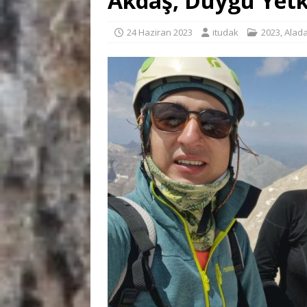
Akdaş, Duygu Yetk
24 Haziran 2023
itudak
2023
,
Alada