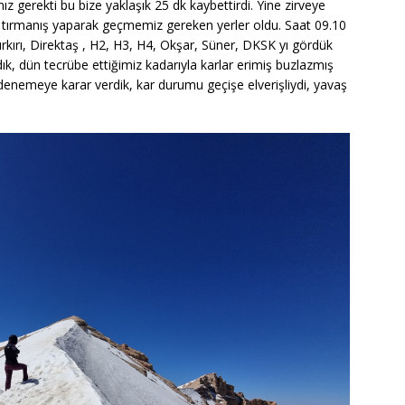
z gerekti bu bize yaklaşık 25 dk kaybettirdi. Yine zirveye
tırmanış yaparak geçmemiz gereken yerler oldu. Saat 09.10
ırkırı, Direktaş , H2, H3, H4, Okşar, Süner, DKSK yı gördük
k, dün tecrübe ettiğimiz kadarıyla karlar erimiş buzlazmış
denemeye karar verdik, kar durumu geçişe elverişliydi, yavaş