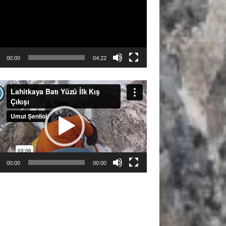
00:00
04:22
ıcı
00:00
00:00