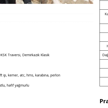
Ka
KSK Traversi, Demirkazık Klasik
Dağc
ift ip, kemer, atc, hms, karabina, perlon
utlu, hafif yağmurlu
Pr