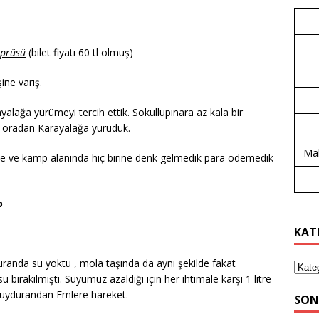
öprüsü
(bilet fiyatı 60 tl olmuş)
ine varış.
alağa yürümeyi tercih ettik. Sokullupınara az kala bir
ı, oradan Karayalağa yürüdük.
Mal
inde ve kamp alanında hiç birine denk gelmedik para ödemedik
p
KAT
duranda su yoktu , mola taşında da aynı şekilde fakat
ırakılmıştı. Suyumuz azaldığı için her ihtimale karşı 1 litre
kbuydurandan Emlere hareket.
SON