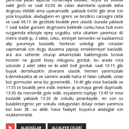
vakit gecti ve saat 02:00 de calan alarmlarla uyandik daha
dogrusu irkildik! ama uyanamadik. yaklasik 04:00 gibi zirve icin
yola koyulduk. aladaglarin en igrenc ve bezdirici carsagini ciktik
ve saat 06:15 de gecitteki bivaklik yere ulastik. burada yaklasik
1 saat kadar gunsein dogmasini bekledik cunku hava hizli esen
ruzgarinda etkisiyle epey soguktu. sirta cikarken yanimiza 40
metre statik ip, 3 sikke, cekic, emniyet kemerleri ve kasklarimizi
alip yurumeye basladik. herkesin soledigi gibi rotadan
sapmamak icin dogu duvarina yapisip emeklemeye! basladik.
ara ara setlerde oturup arkamizdaki baktimigizda bosluk
hissinin ne guzel! bisey oldugunu gorduk. bu arada rota
ustunde 2 adet sikke ve iki adet bolt gorduk. saat 10:15 gibi
buyuk demirkazik’in zirvesine ulastik. hemen yanimizdaki
k.demirkazikta ali ve samimi aradik hatta el falan salladik, onlar
bizi gormusler ama biz goremedik.. 10:40 gibi inise basladik ve
11:55 te bivaklik yere indik. inerken ip acmaya gerek duymadik.
13:30 da mevsimlik gole indik. esyalarimi topliyip 13:45 te inise
basladik yaklasik 15:20 de sokullu pinardaydik.. en son su
bulabilecegimiz yer sokullu oldugundan dolayi ordan yanimiza
kisi basi 3lt. su aldik. hava faaliyet boyunca aladaglar icin
mukkemmeldi.
ALADAĞLAR
ALI ALPER ÇELEBI