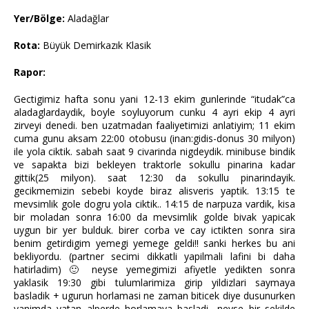
Yer/Bölge:
Aladağlar
Rota:
Büyük Demirkazık Klasik
Rapor:
Gectigimiz hafta sonu yani 12-13 ekim gunlerinde “itudak”ca
aladaglardaydik, boyle soyluyorum cunku 4 ayri ekip 4 ayri
zirveyi denedi. ben uzatmadan faaliyetimizi anlatiyim; 11 ekim
cuma gunu aksam 22:00 otobusu (inan:gidis-donus 30 milyon)
ile yola ciktik. sabah saat 9 civarinda nigdeydik. minibuse bindik
ve sapakta bizi bekleyen traktorle sokullu pinarina kadar
gittik(25 milyon). saat 12:30 da sokullu pinarindayik.
gecikmemizin sebebi koyde biraz alisveris yaptik. 13:15 te
mevsimlik gole dogru yola ciktik.. 14:15 de narpuza vardik, kisa
bir moladan sonra 16:00 da mevsimlik golde bivak yapicak
uygun bir yer bulduk. birer corba ve cay ictikten sonra sira
benim getirdigim yemegi yemege geldi!! sanki herkes bu ani
bekliyordu. (partner secimi dikkatli yapilmali lafini bi daha
hatirladim) 🙂 neyse yemegimizi afiyetle yedikten sonra
yaklasik 19:30 gibi tulumlarimiza girip yildizlari saymaya
basladik + ugurun horlamasi ne zaman biticek diye dusunurken
yanimda yatan alperde horlamaya basladi.. neyse bir sekilde