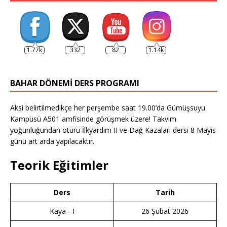
1.77k
332
82
1.14k
BAHAR DÖNEMI DERS PROGRAMI
Aksi belirtilmedikçe her perşembe saat 19.00’da Gümüşsuyu
Kampüsü A501 amfisinde görüşmek üzere! Takvim
yoğunluğundan ötürü İlkyardım II ve Dağ Kazaları dersi 8 Mayıs
günü art arda yapılacaktır.
Teorik Eğitimler
Ders
Tarih
Kaya - I
26 Şubat 2026