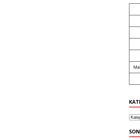
Mal
KAT
SON