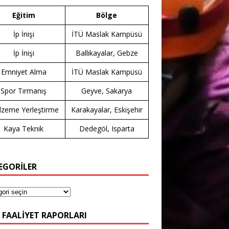
Eğitim
Bölge
İp İnişi
İTÜ Maslak Kampüsü
İp İnişi
Ballıkayalar, Gebze
Emniyet Alma
İTÜ Maslak Kampüsü
Spor Tırmanış
Geyve, Sakarya
zeme Yerleştirme
Karakayalar, Eskişehir
Kaya Teknik
Dedegöl, Isparta
EGORİLER
 FAALIYET RAPORLARI