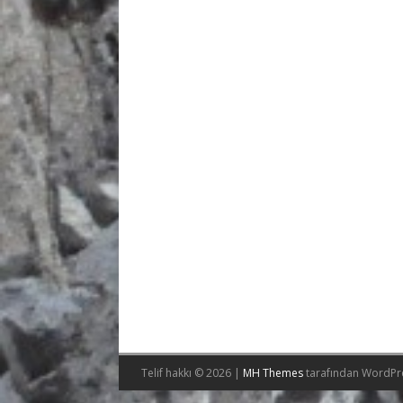
Telif hakkı © 2026 |
MH Themes
tarafından WordPr