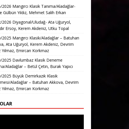
/2026 Mangırcı Klasik Tanıma/Aladağlar-
e Gülbün Yıldız, Mehmet Salih Erkan
/2026 Diyagonal/Uludağ- Ata Uğuryol,
ır Ersoy, Kerem Akdeniz, Utku Topal
/2025 Mangırcı Klasik/Aladağlar – Batuhan
a, Ata Uğuryol, Kerem Akdeniz, Devrim
z Yılmaz, Emircan Korkmaz
0/2025 Davlumbaz Klasik Deneme
a/Aladağlar – Betül Çetin, Burak Yapıcı
/2025 Büyük Demirkazık Klasik
mesi/Aladağlar – Batuhan Akkova, Devrim
z Yılmaz, Emircan Korkmaz
EOLAR
ıcı