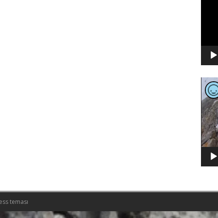
Video
oynat
ess teması