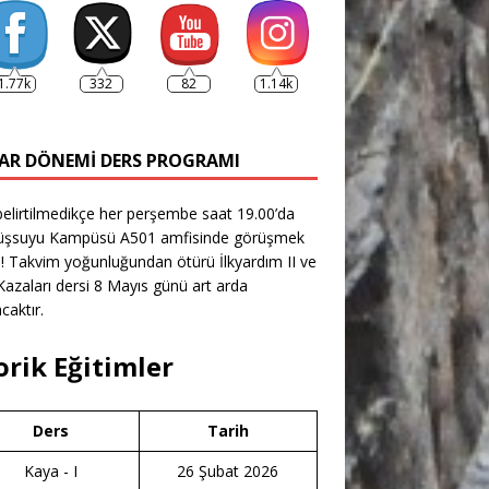
1.77k
332
82
1.14k
AR DÖNEMI DERS PROGRAMI
belirtilmedikçe her perşembe saat 19.00’da
şsuyu Kampüsü A501 amfisinde görüşmek
! Takvim yoğunluğundan ötürü İlkyardım II ve
azaları dersi 8 Mayıs günü art arda
caktır.
orik Eğitimler
Ders
Tarih
Kaya - I
26 Şubat 2026