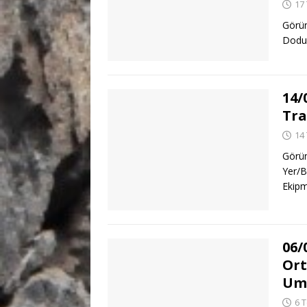
17
Görün
Dodur
14/
Tra
14
Görün
Yer/B
Ekipm
06/
Ort
Umu
6 