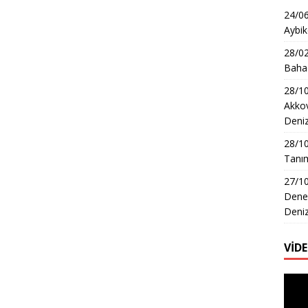
24/06
Aybik
28/02
Bahad
28/10
Akkov
Deni
28/1
Tanım
27/10
Dene
Deni
VİD
Video
oynat