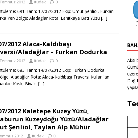
 Temmuz 2012
itüdak
0
tüleme: 691 Tarih: 17/07/2012 Ekip: Umut Şenliol, Furkan
ka Yer/Bölge: Aladağlar Rota: Lahitkaya Batı Yüzü
[…]
07/2012 Alaca-Kaldıbaşı
BAH
versi/Aladağlar – Furkan Dodurka
Aksi 
 Temmuz 2012
itüdak
0
Gümü
tüleme: 683 Tarih: 14/07/2012 Ekip: Furkan Dodurka
üzere
ölge: Aladağlar Rota: Alaca-Kaldıbaşı Traversi Kullanılan
Dağ K
anlar: Kask, Bivak,
[…]
yapıla
Te
07/2012 Kaletepe Kuzey Yüzü,
aburun Kuzeydoğu Yüzü/Aladağlar
t Şenliol, Taylan Alp Mühür
Temmuz 2012
itüdak
0