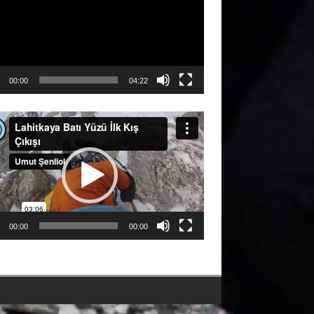
00:00
04:22
ıcı
00:00
00:00