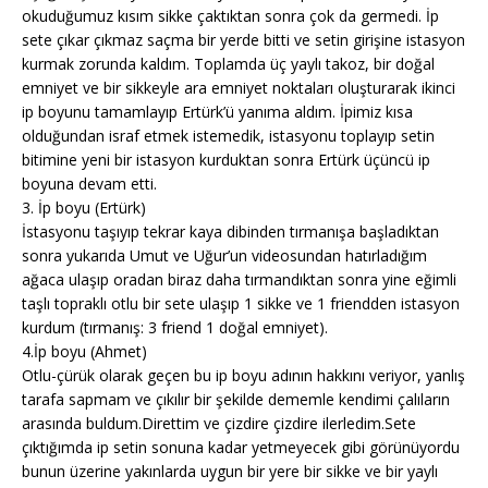
okuduğumuz kısım sikke çaktıktan sonra çok da germedi. İp
sete çıkar çıkmaz saçma bir yerde bitti ve setin girişine istasyon
kurmak zorunda kaldım. Toplamda üç yaylı takoz, bir doğal
emniyet ve bir sikkeyle ara emniyet noktaları oluşturarak ikinci
ip boyunu tamamlayıp Ertürk’ü yanıma aldım. İpimiz kısa
olduğundan israf etmek istemedik, istasyonu toplayıp setin
bitimine yeni bir istasyon kurduktan sonra Ertürk üçüncü ip
boyuna devam etti.
3. İp boyu (Ertürk)
İstasyonu taşıyıp tekrar kaya dibinden tırmanışa başladıktan
sonra yukarıda Umut ve Uğur’un videosundan hatırladığım
ağaca ulaşıp oradan biraz daha tırmandıktan sonra yine eğimli
taşlı topraklı otlu bir sete ulaşıp 1 sikke ve 1 friendden istasyon
kurdum (tırmanış: 3 friend 1 doğal emniyet).
4.İp boyu (Ahmet)
Otlu-çürük olarak geçen bu ip boyu adının hakkını veriyor, yanlış
tarafa sapmam ve çıkılır bir şekilde dememle kendimi çalıların
arasında buldum.Direttim ve çizdire çizdire ilerledim.Sete
çıktığımda ip setin sonuna kadar yetmeyecek gibi görünüyordu
bunun üzerine yakınlarda uygun bir yere bir sikke ve bir yaylı