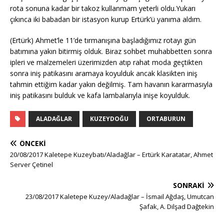
rota sonuna kadar bir takoz kullanmam yeterli oldu.Yukarı
çıkınca iki babadan bir istasyon kurup Ertürk’ü yanıma aldım.
(Ertürk) Ahmet’le 11’de tırmanışına başladığımız rotayı gün
batımına yakın bitirmiş olduk. Biraz sohbet muhabbetten sonra
ipleri ve malzemeleri üzerimizden atıp rahat moda geçtikten
sonra iniş patikasını aramaya koyulduk ancak klasikten iniş
tahmin ettiğim kadar yakın değilmiş. Tam havanın kararmasıyla
iniş patikasını bulduk ve kafa lambalarıyla inişe koyulduk.
ALADAĞLAR
KUZEYDOĞU
ORTABURUN
ÖNCEKI
20/08/2017 Kaletepe Kuzeybatı/Aladağlar – Ertürk Karatatar, Ahmet
Server Çetinel
SONRAKI
23/08/2017 Kaletepe Kuzey/Aladağlar – İsmail Ağdaş, Umutcan
Şafak, A. Dilşad Dağtekin