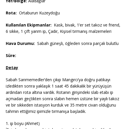
Yer/Bölge:
Aladağlar
Rota:
Ortaburun Kuzeydoğu
Kullanılan Ekipmanlar:
Kask, bivak, 1’er set takoz ve friend,
6 sikke, 1 çift yarım ip, Çadır, Kişisel tırmanış malzemeleri
Hava Durumu:
Sabah güneşli, öğleden sonra parçalı bulutlu
Süre:
Detay
Sabah Sarımemedler’den çıkıp Mangırcı’ya doğru patikayı
izledikten sonra yaklaşık 1 saat 45 dakikalık bir yürüyüşün
ardından rota altına vardık. Rotanın girişindeki slab etabı ip
açmadan geçtikten sonra slabın hemen üstüne bir yaylı takoz
ve bir sikkeden istasyon kurduk ve 35 metre civarı olduğunu
tahmin ettiğimiz ipimizle tırmanışa başladık.
1. ip boyu (Ahmet)