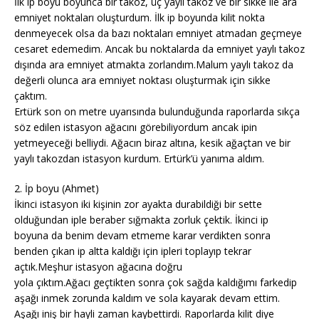
İlk ip boyu boyunca bir takoz, üç yaylı takoz ve bir sikke ile ara
emniyet noktaları oluşturdum. İlk ip boyunda kilit nokta
denmeyecek olsa da bazı noktaları emniyet atmadan geçmeye
cesaret edemedim. Ancak bu noktalarda da emniyet yaylı takoz
dışında ara emniyet atmakta zorlandım.Malum yaylı takoz da
değerli olunca ara emniyet noktası oluşturmak için sikke
çaktım.
Ertürk son on metre uyarısında bulunduğunda raporlarda sıkça
söz edilen istasyon ağacını görebiliyordum ancak ipin
yetmeyeceği belliydi. Ağacın biraz altına, kesik ağaçtan ve bir
yaylı takozdan istasyon kurdum. Ertürk’ü yanıma aldım.
2. İp boyu (Ahmet)
İkinci istasyon iki kişinin zor ayakta durabildiği bir sette
olduğundan iple beraber sığmakta zorluk çektik. İkinci ip
boyuna da benim devam etmeme karar verdikten sonra
benden çıkan ip altta kaldığı için ipleri toplayıp tekrar
açtık.Meşhur istasyon ağacına doğru
yola çıktım.Ağacı geçtikten sonra çok sağda kaldığımı farkedip
aşağı inmek zorunda kaldım ve sola kayarak devam ettim.
Aşağı iniş bir hayli zaman kaybettirdi. Raporlarda kilit diye