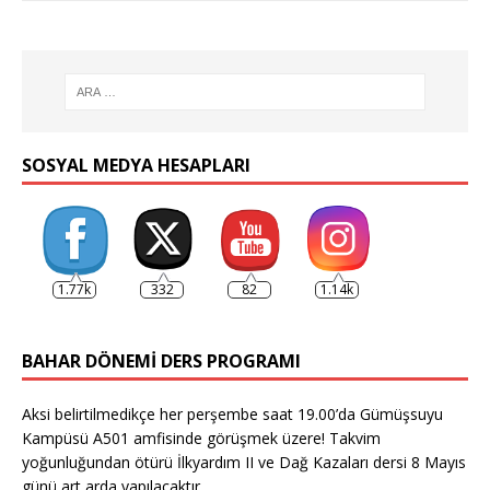
SOSYAL MEDYA HESAPLARI
1.77k
332
82
1.14k
BAHAR DÖNEMI DERS PROGRAMI
Aksi belirtilmedikçe her perşembe saat 19.00’da Gümüşsuyu
Kampüsü A501 amfisinde görüşmek üzere! Takvim
yoğunluğundan ötürü İlkyardım II ve Dağ Kazaları dersi 8 Mayıs
günü art arda yapılacaktır.