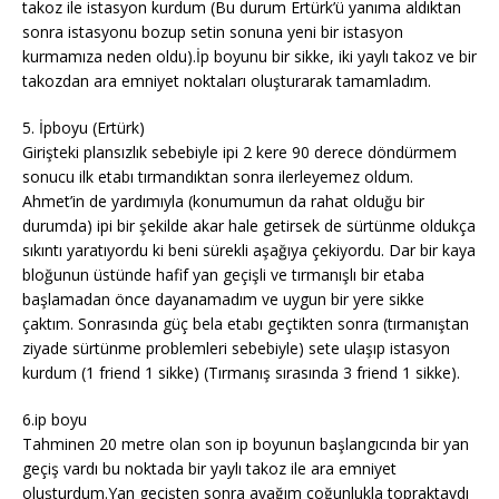
takoz ile istasyon kurdum (Bu durum Ertürk’ü yanıma aldıktan
sonra istasyonu bozup setin sonuna yeni bir istasyon
kurmamıza neden oldu).İp boyunu bir sikke, iki yaylı takoz ve bir
takozdan ara emniyet noktaları oluşturarak tamamladım.
5. İpboyu (Ertürk)
Girişteki plansızlık sebebiyle ipi 2 kere 90 derece döndürmem
sonucu ilk etabı tırmandıktan sonra ilerleyemez oldum.
Ahmet’in de yardımıyla (konumumun da rahat olduğu bir
durumda) ipi bir şekilde akar hale getirsek de sürtünme oldukça
sıkıntı yaratıyordu ki beni sürekli aşağıya çekiyordu. Dar bir kaya
bloğunun üstünde hafif yan geçişli ve tırmanışlı bir etaba
başlamadan önce dayanamadım ve uygun bir yere sikke
çaktım. Sonrasında güç bela etabı geçtikten sonra (tırmanıştan
ziyade sürtünme problemleri sebebiyle) sete ulaşıp istasyon
kurdum (1 friend 1 sikke) (Tırmanış sırasında 3 friend 1 sikke).
6.ip boyu
Tahminen 20 metre olan son ip boyunun başlangıcında bir yan
geçiş vardı bu noktada bir yaylı takoz ile ara emniyet
oluşturdum.Yan geçişten sonra ayağım çoğunlukla topraktaydı