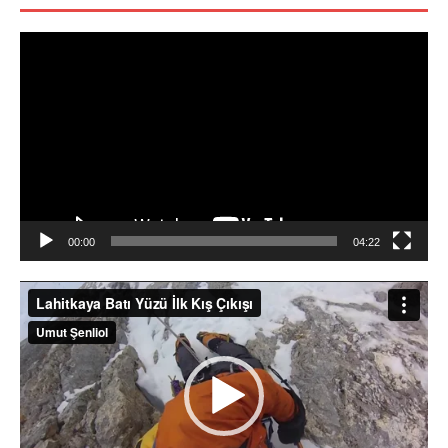
Video
oynatıcı
00:00
04:22
Video
oynatıcı