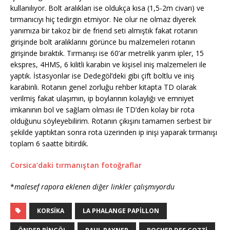
kullanılıyor. Bolt aralıkları ise oldukça kısa (1,5-2m civarı) ve
tırmanıcıyı hiç tedirgin etmiyor. Ne olur ne olmaz diyerek
yanımıza bir takoz bir de friend seti almıştık fakat rotanın
girişinde bolt aralıklarını görünce bu malzemeleri rotanın
girişinde bıraktık. Tırmanışı ise 60’ar metrelik yarım ipler, 15
ekspres, 4HMS, 6 kilitli karabin ve kişisel iniş malzemeleri ile
yaptık. İstasyonlar ise Dedegöl’deki gibi çift boltlu ve iniş
karabinli. Rotanın genel zorluğu rehber kitapta TD olarak
verilmiş fakat ulaşımın, ip boylarının kolaylığı ve emniyet
imkanının bol ve sağlam olması ile TD’den kolay bir rota
olduğunu söyleyebilirim. Rotanın çıkışını tamamen serbest bir
şekilde yaptıktan sonra rota üzerinden ip inişi yaparak tırmanışı
toplam 6 saatte bitirdik.
Corsica’daki tırmanıştan fotoğraflar
*
malesef rapora eklenen diğer linkler çalışmıyordu
KORSIKA
LA PHALANGE PAPILLON