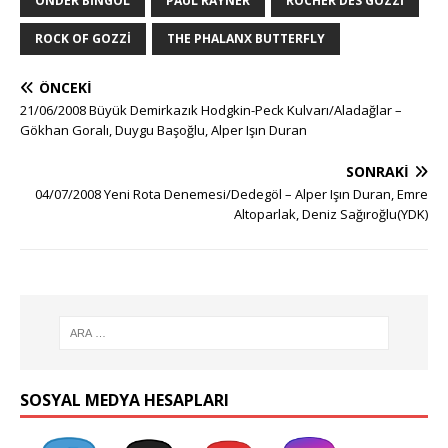
ÖNDER BINGÖL
PAUL RAYNER
ROCHER DES GOZZI
ROCK OF GOZZI
THE PHALANX BUTTERFLY
ÖNCEKI
21/06/2008 Büyük Demirkazık Hodgkin-Peck Kulvarı/Aladağlar –
Gökhan Goralı, Duygu Başoğlu, Alper Işın Duran
SONRAKI
04/07/2008 Yeni Rota Denemesi/Dedegöl – Alper Işın Duran, Emre
Altoparlak, Deniz Sağıroğlu(YDK)
SOSYAL MEDYA HESAPLARI