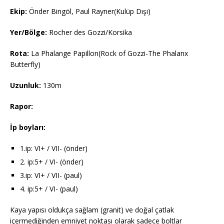
Ekip:
Önder Bingöl, Paul Rayner(Kulüp Dışı)
Yer/Bölge:
Rocher des Gozzi/Korsika
Rota:
La Phalange Papillon(Rock of Gozzi-The Phalanx
Butterfly)
Uzunluk:
130m
Rapor:
İp boyları:
1.ip: VI+ / VII- (önder)
2. ip:5+ / VI- (önder)
3.ip: VI+ / VII- (paul)
4. ip:5+ / VI- (paul)
Kaya yapısı oldukça sağlam (granit) ve doğal çatlak
içermediğinden emniyet noktası olarak sadece boltlar