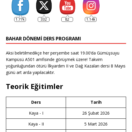
1.77k
332
82
1.14k
BAHAR DÖNEMI DERS PROGRAMI
Aksi belirtilmedikçe her perşembe saat 19.00’da Gümüşsuyu
Kampüsü A501 amfisinde görüşmek üzere! Takvim
yoğunluğundan ötürü İlkyardım II ve Dağ Kazaları dersi 8 Mayıs
günü art arda yapılacaktır.
Teorik Eğitimler
Ders
Tarih
Kaya - I
26 Şubat 2026
Kaya - II
5 Mart 2026