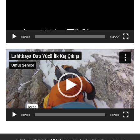
00:00
04:22
Video
oynatıcı
00:00
00:00