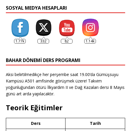
SOSYAL MEDYA HESAPLARI
1.77k
332
82
1.14k
BAHAR DÖNEMI DERS PROGRAMI
Aksi belirtilmedikçe her perşembe saat 19.00’da Gümüşsuyu
Kampüsü A501 amfisinde görüşmek üzere! Takvim
yoğunluğundan ötürü İlkyardım II ve Dağ Kazaları dersi 8 Mayıs
günü art arda yapılacaktır.
Teorik Eğitimler
Ders
Tarih