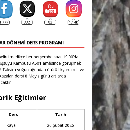
1.77k
332
82
1.14k
AR DÖNEMI DERS PROGRAMI
belirtilmedikçe her perşembe saat 19.00’da
şsuyu Kampüsü A501 amfisinde görüşmek
! Takvim yoğunluğundan ötürü İlkyardım II ve
azaları dersi 8 Mayıs günü art arda
caktır.
orik Eğitimler
Ders
Tarih
Kaya - I
26 Şubat 2026