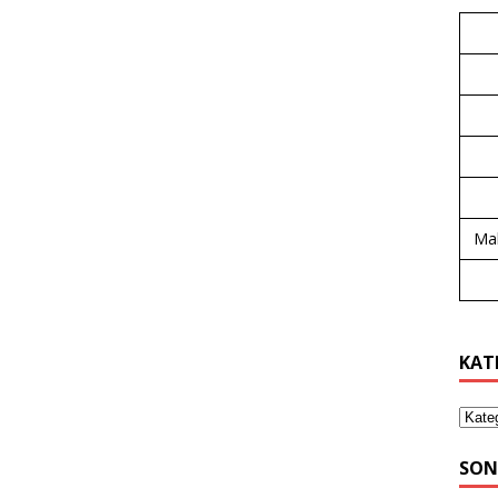
Mal
KAT
SON