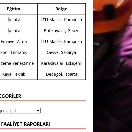
Eğitim
Bölge
İp İnişi
İTÜ Maslak Kampüsü
İp İnişi
Ballıkayalar, Gebze
Emniyet Alma
İTÜ Maslak Kampüsü
Spor Tırmanış
Geyve, Sakarya
zeme Yerleştirme
Karakayalar, Eskişehir
Kaya Teknik
Dedegöl, Isparta
EGORİLER
 FAALIYET RAPORLARI