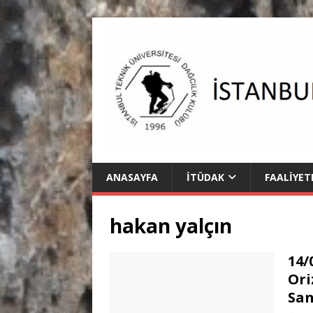
ANASAYFA
İTÜDAK
FAALIYET
hakan yalçın
14/
Ori
San