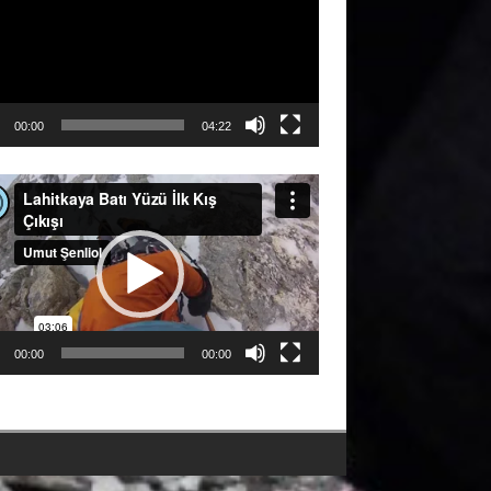
00:00
04:22
ıcı
00:00
00:00