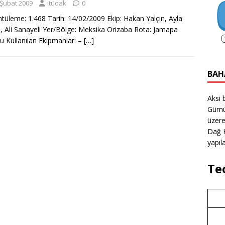
 Şubat 2009
itüdak
0
tüleme: 1.468 Tarih: 14/02/2009 Ekip: Hakan Yalçın, Ayla
n, Ali Sanayeli Yer/Bölge: Meksika Orizaba Rota: Jamapa
u Kullanılan Ekipmanlar: –
[…]
BAH
Aksi 
Gümü
üzere
Dağ K
yapıla
Te