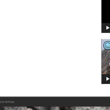
Video
oynat
ess teması