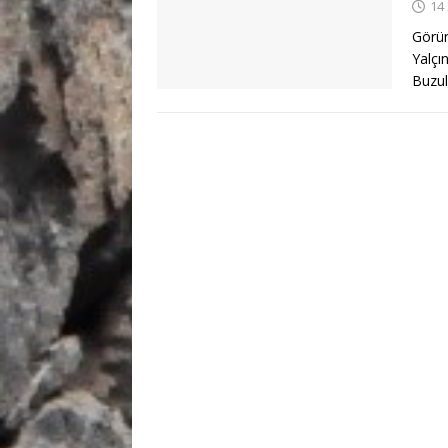
14
Görün
Yalçı
Buzul