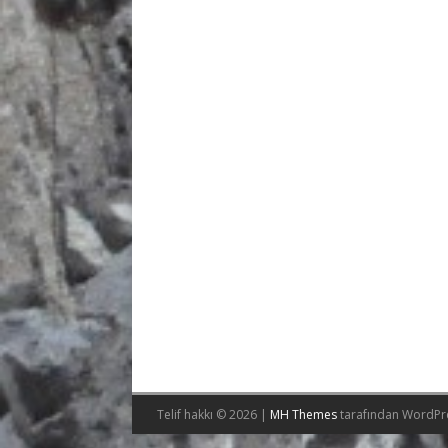
Telif hakkı © 2026 |
MH Themes
tarafından WordPr