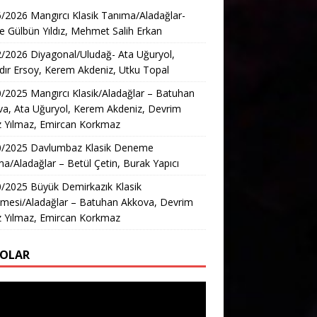
/2026 Mangırcı Klasik Tanıma/Aladağlar-
e Gülbün Yıldız, Mehmet Salih Erkan
/2026 Diyagonal/Uludağ- Ata Uğuryol,
ır Ersoy, Kerem Akdeniz, Utku Topal
/2025 Mangırcı Klasik/Aladağlar – Batuhan
a, Ata Uğuryol, Kerem Akdeniz, Devrim
z Yılmaz, Emircan Korkmaz
0/2025 Davlumbaz Klasik Deneme
a/Aladağlar – Betül Çetin, Burak Yapıcı
/2025 Büyük Demirkazık Klasik
mesi/Aladağlar – Batuhan Akkova, Devrim
z Yılmaz, Emircan Korkmaz
EOLAR
ıcı