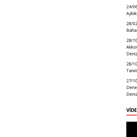
24/06
Aybik
28/02
Bahad
28/10
Akkov
Deni
28/1
Tanım
27/10
Dene
Deni
VİD
Video
oynat