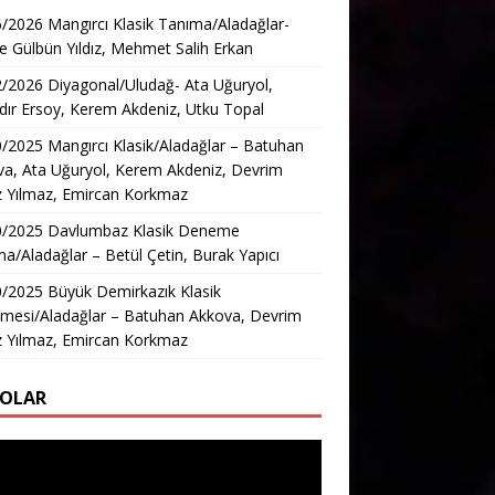
/2026 Mangırcı Klasik Tanıma/Aladağlar-
e Gülbün Yıldız, Mehmet Salih Erkan
/2026 Diyagonal/Uludağ- Ata Uğuryol,
ır Ersoy, Kerem Akdeniz, Utku Topal
/2025 Mangırcı Klasik/Aladağlar – Batuhan
a, Ata Uğuryol, Kerem Akdeniz, Devrim
z Yılmaz, Emircan Korkmaz
0/2025 Davlumbaz Klasik Deneme
a/Aladağlar – Betül Çetin, Burak Yapıcı
/2025 Büyük Demirkazık Klasik
mesi/Aladağlar – Batuhan Akkova, Devrim
z Yılmaz, Emircan Korkmaz
EOLAR
ıcı