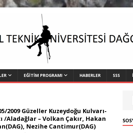
LER
EĞITIM PROGRAMI
HABERLER
SSS
05/2009 Güzeller Kuzeydoğu Kulvarı-
tı /Aladağlar – Volkan Çakır, Hakan
SOS
an(DAG), Nezihe Cantimur(DAG)