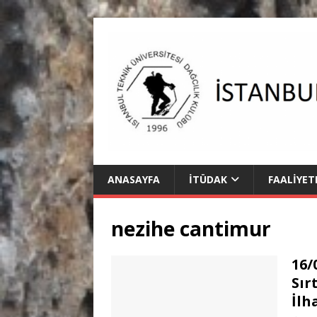
ANASAYFA
İTÜDAK
FAALIYET
nezihe cantimur
16/
Sır
İlh