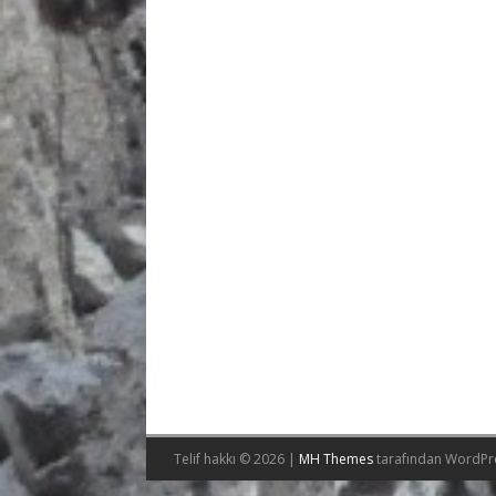
Telif hakkı © 2026 |
MH Themes
tarafından WordPr