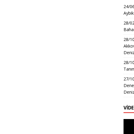
24/06
Aybik
28/02
Bahad
28/10
Akkov
Deni
28/1
Tanım
27/10
Dene
Deni
VİD
Video
oynat