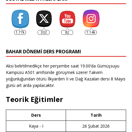
1.77k
332
82
1.14k
BAHAR DÖNEMI DERS PROGRAMI
Aksi belirtilmedikçe her perşembe saat 19.00’da Gümüşsuyu
Kampüsü A501 amfisinde görüşmek üzere! Takvim
yoğunluğundan ötürü İlkyardım II ve Dağ Kazaları dersi 8 Mayıs
günü art arda yapılacaktır.
Teorik Eğitimler
Ders
Tarih
Kaya - I
26 Şubat 2026