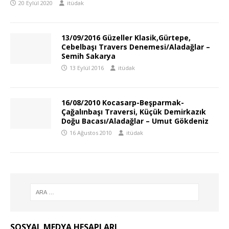
20 Eylül 2020
itüdak
13/09/2016 Güzeller Klasik,Gürtepe,
Cebelbaşı Travers Denemesi/Aladağlar –
Semih Sakarya
13 Eylül 2016
itüdak
16/08/2010 Kocasarp-Beşparmak-
Çağalınbaşı Traversi, Küçük Demirkazık
Doğu Bacası/Aladağlar – Umut Gökdeniz
16 Ağustos 2010
itüdak
SOSYAL MEDYA HESAPLARI