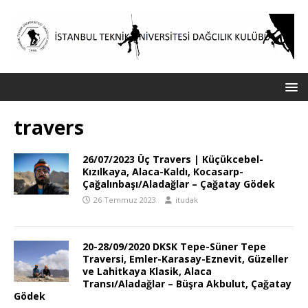
travers
26/07/2023 Üç Travers | Küçükcebel-
Kızılkaya, Alaca-Kaldı, Kocasarp-
Çağalınbaşı/Aladağlar – Çağatay Gödek
26 Temmuz 2023
itudak
20-28/09/2020 DKSK Tepe-Süner Tepe
Traversi, Emler-Karasay-Eznevit, Güzeller
ve Lahitkaya Klasik, Alaca
Transı/Aladağlar – Büşra Akbulut, Çağatay
Gödek