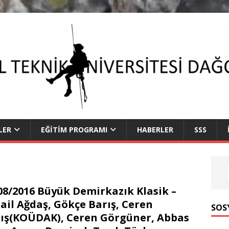
LER
EĞITIM PROGRAMI
HABERLER
SSS
08/2016 Büyük Demirkazık Klasik –
ail Ağdaş, Gökçe Barış, Ceren
SOS
ış(KOÜDAK), Ceren Görgüner, Abbas