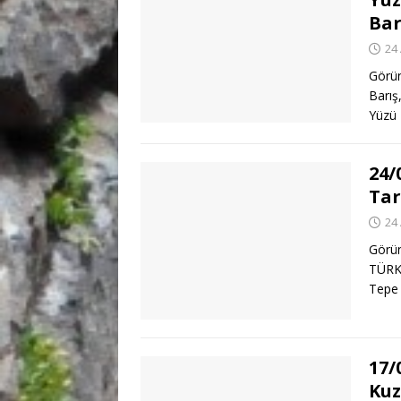
Bar
24
Görün
Barış
Yüzü 
24/
Tar
24
Görün
TÜRK
Tepe 
17/
Kuz