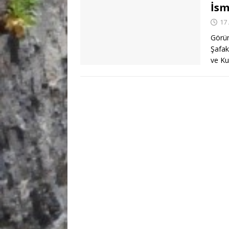
İsm
17
Görün
Şafak
ve Ku