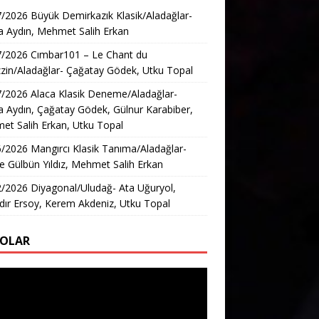
/2026 Büyük Demirkazık Klasik/Aladağlar-
 Aydın, Mehmet Salih Erkan
7/2026 Cımbar101 – Le Chant du
in/Aladağlar- Çağatay Gödek, Utku Topal
/2026 Alaca Klasik Deneme/Aladağlar-
 Aydın, Çağatay Gödek, Gülnur Karabiber,
t Salih Erkan, Utku Topal
/2026 Mangırcı Klasik Tanıma/Aladağlar-
e Gülbün Yıldız, Mehmet Salih Erkan
/2026 Diyagonal/Uludağ- Ata Uğuryol,
ır Ersoy, Kerem Akdeniz, Utku Topal
EOLAR
ıcı