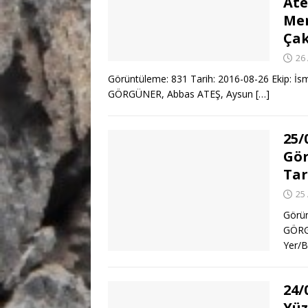
Ate
Mer
Çak
26
Görüntüleme: 831 Tarih: 2016-08-26 Ekip: 
GÖRGÜNER, Abbas ATEŞ, Aysun
[…]
25/
Gör
Tar
25
Görün
GÖRG
Yer/B
24/
Yüz