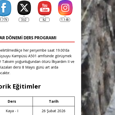
1.77k
332
82
1.14k
AR DÖNEMI DERS PROGRAMI
belirtilmedikçe her perşembe saat 19.00’da
şsuyu Kampüsü A501 amfisinde görüşmek
! Takvim yoğunluğundan ötürü İlkyardım II ve
azaları dersi 8 Mayıs günü art arda
caktır.
orik Eğitimler
Ders
Tarih
Kaya - I
26 Şubat 2026