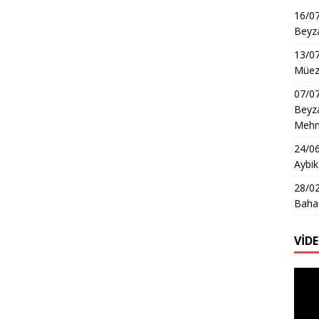
16/07
Beyza
13/0
Müezz
07/07
Beyza
Mehme
24/06
Aybik
28/02
Bahad
VİD
Video
oynat