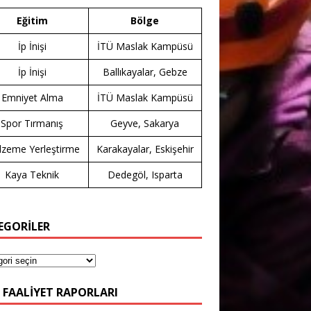
Eğitim
Bölge
İp İnişi
İTÜ Maslak Kampüsü
İp İnişi
Ballıkayalar, Gebze
Emniyet Alma
İTÜ Maslak Kampüsü
Spor Tırmanış
Geyve, Sakarya
zeme Yerleştirme
Karakayalar, Eskişehir
Kaya Teknik
Dedegöl, Isparta
EGORİLER
 FAALIYET RAPORLARI