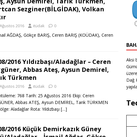
ş, Aysun Demirel, Tarık Türkmen,
tcan Sezginer(BİLGİDAK), Volkan
ır
 Ağustos 2016
itüdak
0
İsmail AĞDAŞ, Gökçe BARIŞ, Ceren BARIŞ (KOÜDAK), Ceren
BAH
Aksi 
08/2016 Yıldızbaşı/Aladağlar – Ceren
Gümü
güner, Abbas Ateş, Aysun Demirel,
üzere
ık Türkmen
Dağ K
 Ağustos 2016
itüdak
0
yapıla
tüleme: 768 Tarih: 25 Ağustos 2016 Ekip: Ceren
Te
ÜNER, Abbas ATEŞ, Aysun DEMİREL, Tarık TÜRKMEN
ölge: Aladağlar Rota: Yıldızbaşı
[…]
08/2016 Küçük Demirkazık Güney
ü/Aladağlar – İsmail Ağdaş, Gökçe