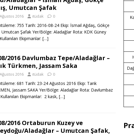
ış, Umutcan Şafak
 Ağustos 2016
itüdak
0
Ka
tüleme: 755 Tarih: 2016-08-24 Ekip: İsmail Ağdaş, Gökçe
, Umutcan Şafak Yer/Bölge: Aladağlar Rota: KDK Güney
Kullanılan Ekipmanlar:
[…]
08/2016 Davlumbaz Tepe/Aladağlar –
ık Türkmen, Jassam Saka
Dağc
 Ağustos 2016
itüdak
0
tüleme: 681 Tarih: 23-24 Ağustos 2016 Ekip: Tarık
MEN, Jassam SAKA Yer/Bölge: Aladağlar Rota: Davlumbaz
Kullanılan Ekipmanlar: 2 kask,
[…]
08/2016 Ortaburun Kuzey ve
Pr
eydoğu/Aladağlar – Umutcan Şafak,