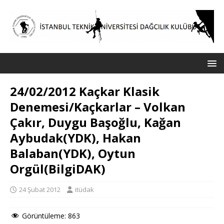
24/02/2012 Kaçkar Klasik
Denemesi/Kaçkarlar – Volkan
Çakır, Duygu Başoğlu, Kağan
Aybudak(YDK), Hakan
Balaban(YDK), Oytun
Orgül(BilgiDAK)
24 Şubat 2012
itüdak
Görüntüleme:
863