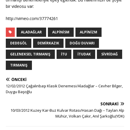
bir videosu var:
http://vimeo.com/37774261
ALADAĞLAR
ALPINISM
ALPINIZM
DEDEGÖL
DEMIRKAZIK
DOĞU DUVARI
GELENEKSEL TIRMANIŞ
ITU
ITUDAK
SIVRIDAĞ
TIRMANIŞ
ÖNCEKI
12/02/2012 Çağalınbaşı Klasik Denemesi/Aladağlar – Cevher Bilger,
Duygu Başoğlu
SONRAKI
10/03/2012 Kuzey Kar-Buz Kulvar Rotası/Hasan Dağı – Taylan Alp
Mühür, Volkan Çakır, Anıl Şarkoğlu(YDK)