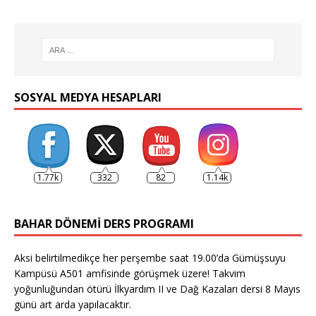
SOSYAL MEDYA HESAPLARI
1.77k
332
82
1.14k
BAHAR DÖNEMI DERS PROGRAMI
Aksi belirtilmedikçe her perşembe saat 19.00’da Gümüşsuyu
Kampüsü A501 amfisinde görüşmek üzere! Takvim
yoğunluğundan ötürü İlkyardım II ve Dağ Kazaları dersi 8 Mayıs
günü art arda yapılacaktır.