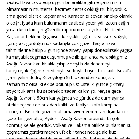
yaptık. Hava takip edip uygun bir aralıkta gitme şansımızın
olmamasının muhtemel hezimet demek olduğunu biliyorduk,
ama genel olarak Kaçkarlar ve Karadeniz’i seven bir ekip olarak
o coğrafyada kışın bulunmanın cazibesi yeterliydi, zaten dağın
yukarı kısımları için güvenilir raporumuz da yoktu. Neticede
Kaçkarlar beklendiği gibiydi, kar yüklü, çığ riski yüksek, yağışlı,
görüş az, gördüğümüz kadarıyla çok güzel. Başta hava
tahminlerine bakıp 3 gün içinde zirveyi yapıp dönebilirsek yağışa
kalmayabileceğimizi düşünmüş ve ilk gün anca varabildiğimiz
Aşağı Kavron’dan bivakla çıkıp zirveyi hızla denemeyi
tartışmıştık. Çığ riski nedeniyle ve böyle büyük bir ekiple Buzul’a
girmeyelim dedik, Kuzeydoğu Sırtı üzerinden konuştuk-
zamanımız olsa iki ekibe bölünüp üst üste iki günde çıkmayı
istiyorduk ama bu seçenek ortadan kalkmıştı. Neyse gece
Aşağı Kavron’a 50cm kar yağınca ve gündüz de durmayınca
öteki seçenek de ortadan kalktı ve faaliyet kafa kampına
dönüştü. Bir türlü güzel muhlama yiyemememizin dışında çok
güzel bir gezi oldu, Ayder – Aşağı Kavron arasında birçok
donmuş şelale gördük, Volkan ve Hakan’la birlikte bunlardan su
geçmemizi gerektirmeyen ufak bir tanesinde şelale buz
tırmanışı denemeleriyle epey eğlendik. Bu hallerimizin de şöyle