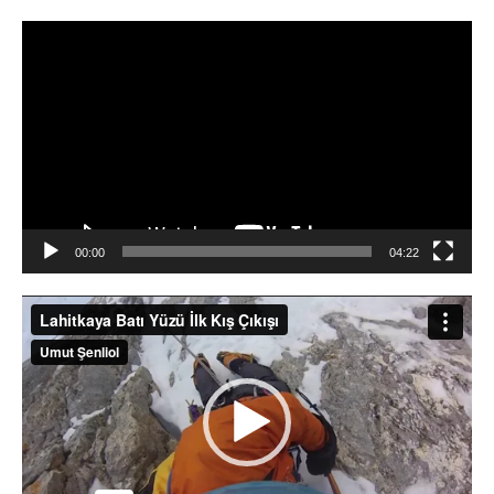
Video
oynatıcı
00:00
04:22
Video
oynatıcı