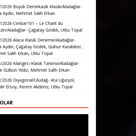
/2026 Büyük Demirkazık Klasik/Aladağlar-
 Aydın, Mehmet Salih Erkan
7/2026 Cımbar101 – Le Chant du
in/Aladağlar- Çağatay Gödek, Utku Topal
/2026 Alaca Klasik Deneme/Aladağlar-
 Aydın, Çağatay Gödek, Gülnur Karabiber,
t Salih Erkan, Utku Topal
/2026 Mangırcı Klasik Tanıma/Aladağlar-
e Gülbün Yıldız, Mehmet Salih Erkan
/2026 Diyagonal/Uludağ- Ata Uğuryol,
ır Ersoy, Kerem Akdeniz, Utku Topal
EOLAR
ıcı