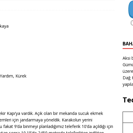
akaya
BAH
Aksi 
Gümü
üzere
k Yardım, Kürek
Dağ K
yapıla
Te
ekir Kapı’ya vardık. Açık olan bir mekanda sucuk ekmek
şlemleri için jandarmaya yöneldik. Karakolun yerini
akat 9’da binmeyi planladığımız teleferik 10’da açıldığı için
tıktan sonra 10.15’de 2450 metrede teleferikten indikten