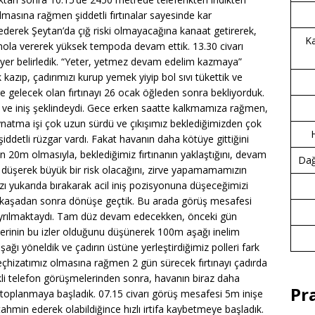
masına rağmen şiddetli fırtınalar sayesinde kar
ederek Şeytan’da çığ riski olmayacağına kanaat getirerek,
Ka
 mola vererek yüksek tempoda devam ettik. 13.30 civarı
 yer belirledik. “Yeter, yetmez devam edelim kazmaya”
 kazıp, çadırımızı kurup yemek yiyip bol sıvı tükettik ve
 gelecek olan fırtınayı 26 ocak öğleden sonra bekliyorduk.
ve ve iniş şeklindeydi. Gece erken saatte kalkmamıza rağmen,
atma işi çok uzun sürdü ve çıkışımız beklediğimizden çok
ddetli rüzgar vardı. Fakat havanın daha kötüye gittiğini
n 20m olmasıyla, beklediğimiz fırtınanın yaklaştığını, devam
Dağc
düşerek büyük bir risk olacağını, zirve yapamamamızın
zı yukarıda bırakarak acil iniş pozisyonuna düşeceğimizi
nakaşadan sonra dönüşe geçtik. Bu arada görüş mesafesi
 ayrılmaktaydı. Tam düz devam edecekken, önceki gün
lerinin bu izler olduğunu düşünerek 100m aşağı inelim
ağı yöneldik ve çadırın üstüne yerleştirdiğimiz polleri fark
 teçhizatımız olmasına rağmen 2 gün sürecek fırtınayı çadırda
ekli telefon görüşmelerinden sonra, havanın biraz daha
Pr
 toplanmaya başladık. 07.15 civarı görüş mesafesi 5m inişe
ahmin ederek olabildiğince hızlı irtifa kaybetmeye başladık.