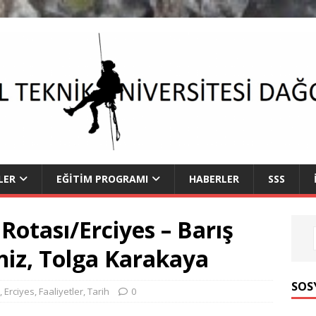
LER
EĞITIM PROGRAMI
HABERLER
SSS
Rotası/Erciyes – Barış
niz, Tolga Karakaya
SOS
,
Erciyes
,
Faaliyetler
,
Tarih
0