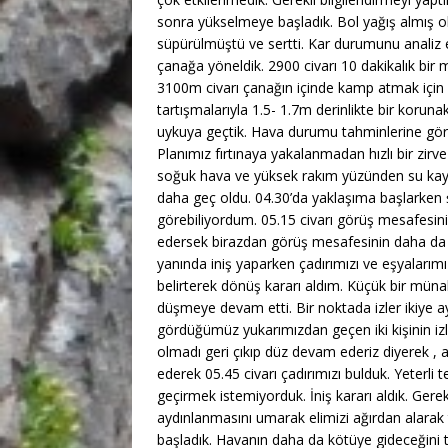
sonra yükselmeye başladık. Bol yağış almış ol
süpürülmüştü ve sertti. Kar durumunu analiz 
çanağa yöneldik. 2900 civarı 10 dakikalık bir
3100m civarı çanağın içinde kamp atmak için
tartışmalarıyla 1.5- 1.7m derinlikte bir korunak
uykuya geçtik. Hava durumu tahminlerine göre
Planımız fırtınaya yakalanmadan hızlı bir zir
soğuk hava ve yüksek rakım yüzünden su kayn
daha geç oldu. 04.30’da yaklaşıma başlarken şi
görebiliyordum. 05.15 civarı görüş mesafesini
edersek birazdan görüş mesafesinin daha da 
yanında iniş yaparken çadırımızı ve eşyalarımı
belirterek dönüş kararı aldım. Küçük bir mü
düşmeye devam etti. Bir noktada izler ikiye
gördüğümüz yukarımızdan geçen iki kişinin iz
olmadı geri çıkıp düz devam ederiz diyerek , aş
ederek 05.45 civarı çadırımızı bulduk. Yeterli
geçirmek istemiyorduk. İniş kararı aldık. Ger
aydınlanmasını umarak elimizi ağırdan alarak
başladık. Havanın daha da kötüye gideceğini t