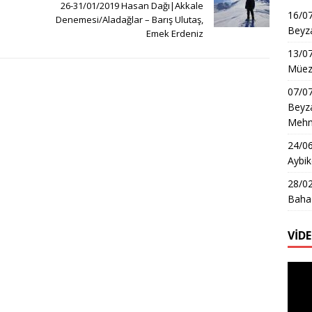
26-31/01/2019 Hasan Dağı|Akkale
16/07
Denemesi/Aladağlar – Barış Ulutaş,
Beyza
Emek Erdeniz
13/0
Müezz
07/07
Beyza
Mehme
24/06
Aybik
28/02
Bahad
VİD
Video
oynat