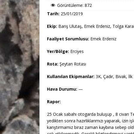
Görüntüleme:
872
Tarih:
25/01/2019
Ekip:
Barış Ulutaş, Emek Erdeniz, Tolga Kar
Faaliyet Sorumlusu:
Emek Erdeniz
Yer/Bölge:
Erciyes
Rota:
Şeytan Rotası
Kullanılan Ekipmanlar:
3K, Çadır, Bivak, İl
Hava Durumu:
—
Rapor:
25 Ocak sabahı otogarda buluşup , 8 civarı T
yedikten sonra hazırlıklarımızı yaparak, izin i
karıştırmamız biraz zaman kaybına sebep oldu f
çok etkilenmedik. Gerekli bilgilendirmeyi yap