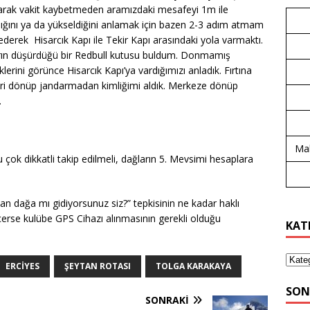
çarak vakit kaybetmeden aramızdaki mesafeyi 1m ile
ldığını ya da yükseldiğini anlamak için bazen 2-3 adım atmam
ederek Hisarcık Kapı ile Tekir Kapı arasındaki yola varmaktı.
ıların düşürdüğü bir Redbull kutusu buldum. Donmamış
eklerini görünce Hisarcık Kapı’ya vardığımızı anladık. Fırtına
geri dönüp jandarmadan kimliğimi aldık. Merkeze dönüp
.
Mal
u çok dikkatli takip edilmeli, dağların 5. Mevsimi hesaplara
 dağa mı gidiyorsunuz siz?” tepkisinin ne kadar haklı
çerse kulübe GPS Cihazı alınmasının gerekli olduğu
KAT
ERCIYES
ŞEYTAN ROTASI
TOLGA KARAKAYA
SON
SONRAKI