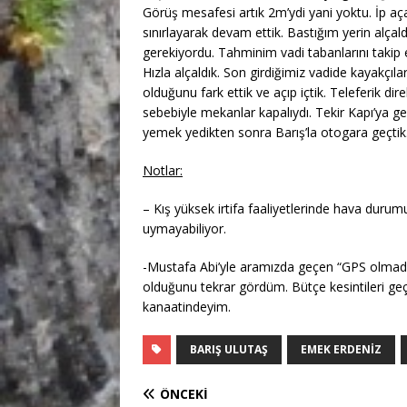
Görüş mesafesi artık 2m’ydi yani yoktu. İp a
sınırlayarak devam ettik. Bastığım yerin alça
gerekiyordu. Tahminim vadi tabanlarını takip 
Hızla alçaldık. Son girdiğimiz vadide kayakç
olduğunu fark ettik ve açıp içtik. Teleferik dir
sebebiyle mekanlar kapalıydı. Tekir Kapı’ya 
yemek yedikten sonra Barış’la otogara geçtik
Notlar:
– Kış yüksek irtifa faaliyetlerinde hava durum
uymayabiliyor.
-Mustafa Abi’yle aramızda geçen “GPS olmadan
olduğunu tekrar gördüm. Bütçe kesintileri ge
kanaatindeyim.
BARIŞ ULUTAŞ
EMEK ERDENIZ
ÖNCEKI