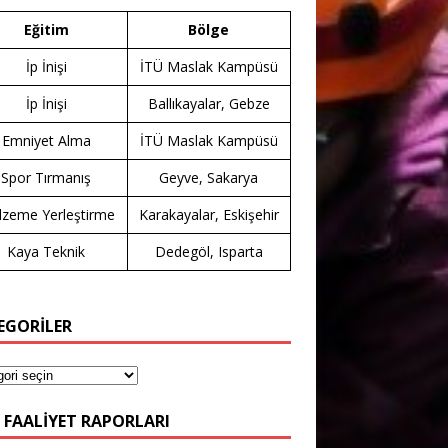
Eğitim
Bölge
İp İnişi
İTÜ Maslak Kampüsü
İp İnişi
Ballıkayalar, Gebze
Emniyet Alma
İTÜ Maslak Kampüsü
Spor Tırmanış
Geyve, Sakarya
zeme Yerleştirme
Karakayalar, Eskişehir
Kaya Teknik
Dedegöl, Isparta
EGORİLER
 FAALIYET RAPORLARI