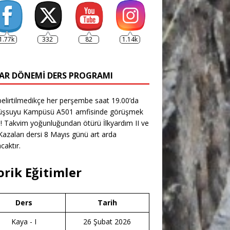
1.77k
332
82
1.14k
AR DÖNEMI DERS PROGRAMI
belirtilmedikçe her perşembe saat 19.00’da
şsuyu Kampüsü A501 amfisinde görüşmek
! Takvim yoğunluğundan ötürü İlkyardım II ve
azaları dersi 8 Mayıs günü art arda
caktır.
orik Eğitimler
Ders
Tarih
Kaya - I
26 Şubat 2026